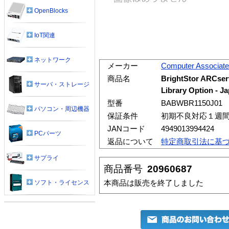
OpenBlocks
IoT関連
ネットワーク
メーカー
Computer Associat
商品名
BrightStor ARCser
サーバ・ストレージ
Library Option - J
型番
BABWBR1150J01
パソコン・周辺機器
保証条件
初期不良対応１週
JANコード
4949013994424
PCパーツ
返品について
特定商取引法に基
サプライ
商品番号
20960687
本商品は販売を終了しました
ソフト・ライセンス