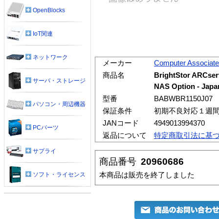
OpenBlocks
IoT関連
ネットワーク
メーカー
Computer Associat
商品名
BrightStor ARCse
サーバ・ストレージ
NAS Option - Japa
型番
BABWBR1150J07
パソコン・周辺機器
保証条件
初期不良対応１週
JANコード
4949013994370
PCパーツ
返品について
特定商取引法に基
サプライ
商品番号
20960686
本商品は販売を終了しました
ソフト・ライセンス