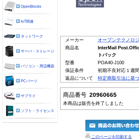
OpenBlocks
IoT関連
ネットワーク
メーカー
オープンテクノロ
商品名
InterMail Post.Of
サーバ・ストレージ
トパック
型番
POA40-J100
パソコン・周辺機器
保証条件
初期不良対応１週
返品について
特定商取引法に基
PCパーツ
商品番号
20960665
サプライ
本商品は販売を終了しました
ソフト・ライセンス
このページを印刷する