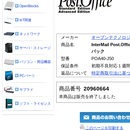
OpenBlocks
IoT関連
ネットワーク
メーカー
オープンテクノロ
商品名
InterMail Post.Of
サーバ・ストレージ
パック
型番
POA40-J50
パソコン・周辺機器
保証条件
初期不良対応１週
返品について
特定商取引法に基
PCパーツ
商品番号
20960664
サプライ
本商品は販売を終了しました
ソフト・ライセンス
このページを印刷する