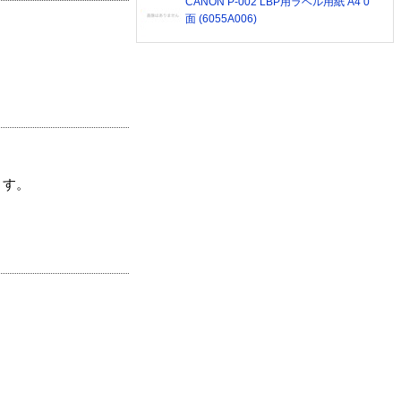
CANON P-002 LBP用ラベル用紙 A4 0
面 (6055A006)
ます。