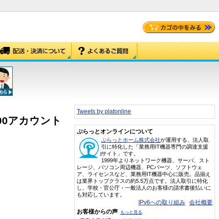
Tweets by platonline
 1000アカウント
ぷらっとオンラインについて
ぷらっとホーム株式会社
が運用する、法人取
引に特化した「業務用IT機器専門の調達支援
サイト」です。
1999年よりネットワーク機器、サーバ、スト
レージ、パソコン周辺機器、PCパーツ、ソフトウェ
ア、ライセンスなど、業務用IT機器中心に販売。品揃え
は業界トップクラスの約5.5万点です。法人取引に特化
し、学校・官公庁・一般法人のお客様の請求書後払いに
も対応しています。
IPv6への取り組み
会社概要
お客様からの声
もっと見る