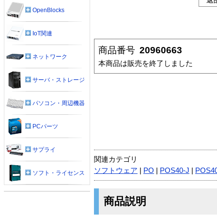
OpenBlocks
IoT関連
商品番号
20960663
ネットワーク
本商品は販売を終了しました
サーバ・ストレージ
パソコン・周辺機器
PCパーツ
サプライ
関連カテゴリ
ソフトウェア
|
PO
|
POS40-J
|
POS4
ソフト・ライセンス
商品説明