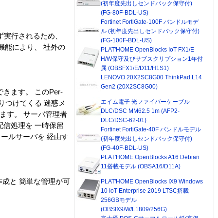
(初年度先出しセンドバック保守付)
(FG-80F-BDL-US)
Fortinet FortiGate-100F バンドルモデ
ル (初年度先出しセンドバック保守付)
持たず実行されるため、
(FG-100F-BDL-US)
どの機能により、 社外の
PLAT'HOME OpenBlocks IoT FX1/E
H/W保守及びサブスクリプション1年付
属 (OBSFX1/E/D11/H1S1)
LENOVO 20X2SC8G00 ThinkPad L14
Gen2 (20X2SC8G00)
ます。 このPer-
エイム電子 光ファイバーケーブル
送りつけてくる 迷惑メ
DLC/DSC MM62.5 1m (AFP2-
きます。 サーバ管理者
DLC/DSC-62-01)
信処理を 一時保留
Fortinet FortiGate-40F バンドルモデル
メールサーバを 経由す
(初年度先出しセンドバック保守付)
(FG-40F-BDL-US)
PLAT'HOME OpenBlocks A16 Debian
11搭載モデル (OBSA16/D11A)
作成と 簡単な管理が可
PLAT'HOME OpenBlocks IX9 Windows
10 IoT Enterprise 2019 LTSC搭載
256GBモデル
(OBSIX9/W/L1809/256G)