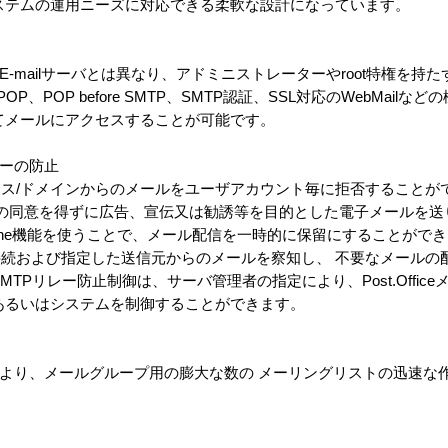
ステムの運用ニーズに対応できる柔軟な設計になっています。
多くのE-mailサーバとは異なり、アドミニストレーターやroot特権を
POP before SMTP、SMTP認証、SSL対応のWebMailな
てメールにアクセスすることが可能です。
レーの防止
/ドメインからのメールをユーザアカウント毎に拒否することができ
、利用者の同意を得ずに広告、宣伝又は勧誘等を目的とした電子メールを
Line機能を使うことで、メール配信を一時的に保留にすることがで
続および指定した送信元からのメールを察知し、 不要なメールの配
TPリレー防止制御は、サーバ管理者の指定により、Post.Office
あるいはシステムを制御することができます。
ージャにより、メールグループ用の膨大な数の メーリングリストの迅速な