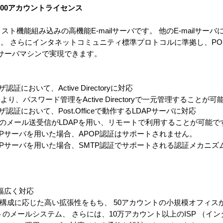
1000アカウントライセンス
は、メーリングリスト機能組み込みの高機能E-mailサーバです。 他のE-mail
。 さらにインタネットコミュニティ標準プロトコルに準拠し、POP
台のサーバマシンで実現できます。
認証において、Active Directoryに対応
ことにより、パスワード管理をActive Directoryで一元管理することが
ーザ認証において、Post.Officeで動作するLDAPサーバに対応
てのメール送受信がLDAPを用い、リモートで利用することが可能で
OfficeのLDAPサーバを用いた場合、APOP認証はサポートされません。
OfficeのLDAPサーバを用いた場合、SMTP認証でサポートされる認証メカニズ
で幅広く対応
ドウェア構成に応じた高い拡張性をもち、 50アカウントの小規模オフィ
のメールシステム、 さらには、10万アカウント以上のISP （イ