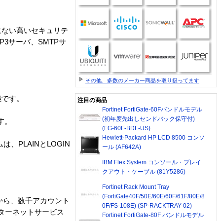
サーバにない高いセキュリテ
3サーバ、SMTPサ
その他、多数のメーカー商品を取り扱ってます
可能です。
注目の商品
Fortinet FortiGate-60Fバンドルモデル
(初年度先出しセンドバック保守付)
す。
(FG-60F-BDL-US)
Hewlett-Packard HP LCD 8500 コンソ
ムは、PLAINとLOGIN
ール (AF642A)
IBM Flex System コンソール・ブレイ
クアウト・ケーブル (81Y5286)
Fortinet Rack Mount Tray
(FortiGate40F/50E/60E/60F/61F/80E/8
スから、数千アカウント
0F/FS-108E) (SP-RACKTRAY-02)
ンターネットサービス
Fortinet FortiGate-80F バンドルモデル