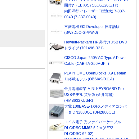
間付き (EBIX/SYSLOG120G/1Y)
内田洋行 イレーザーFB型(大) 7-337-
0040 (7-337-0040)
三菱電機 GX Developer 日本語版
(SW8D5C-GPPW-J)
Hewlett-Packard HP 外付けUSB DVD
ドライブ (701498-B21)
CISCO Japan 250V AC Type A Power
Cable (CAB-TA-250V-JP=)
PLAT'HOME OpenBlocks IX9 Debian
11搭載モデル (OBSIX9/D11A)
金井電器産業 MINI KEYBOARD Pro
USBモデル 英語版 (金井電器)
(HMB632KUS/R)
大電 100BASE-TX/FXメディアコンバ
ータ DN2800GE (DN2800GE)
エイム電子 光ファイバーケーブル
DLC/DSC MM62.5 2m (AFP2-
DLC/DSC-62-02)