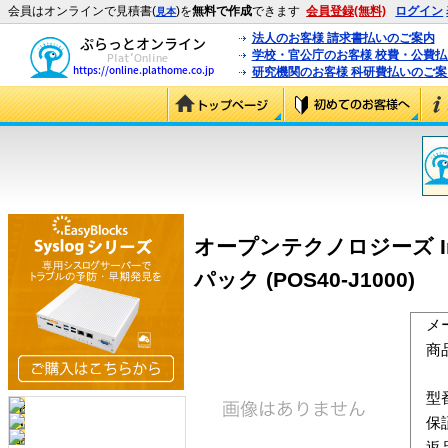
会員はオンラインで見積書(
)を
無料で作成
できます
会員登録(無料)
ログイン
見本
法人のお客様 請求書払いのご案内
学校・官公庁のお客様 校費・公費
研究機関のお客様 科研費払いのご案
オープンテクノロジーズ InterMa
パック (POS40-J1000)
メ
商
型
保
返