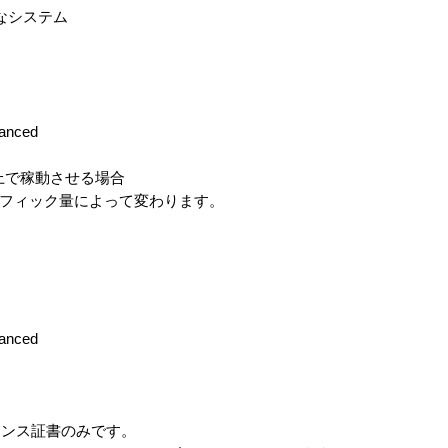
要なシステム
vanced
マシン上で稼動させる場合
るトラフィック量によって変わります。
vanced
センス証書のみです。