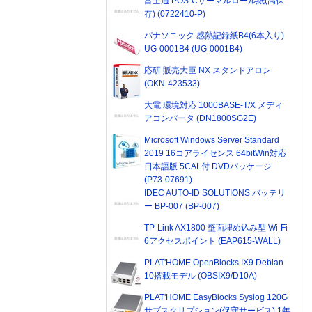
富士通 POS-Cサーマルロール紙(高保
存) (0722410-P)
パナソニック 感熱記録紙B4(6本入り)
UG-0001B4 (UG-0001B4)
応研 販売大臣 NX スタンドアロン
(OKN-423533)
大電 環境対応 1000BASE-T/X メディ
アコンバータ (DN1800SG2E)
Microsoft Windows Server Standard
2019 16コアライセンス 64bitWin対応
日本語版 5CAL付 DVDパッケージ
(P73-07691)
IDEC AUTO-ID SOLUTIONS バッテリ
ー BP-007 (BP-007)
TP-Link AX1800 壁面埋め込み型 Wi-Fi
6アクセスポイント (EAP615-WALL)
PLAT'HOME OpenBlocks IX9 Debian
10搭載モデル (OBSIX9/D10A)
PLAT'HOME EasyBlocks Syslog 120G
サブスクリプション(保守サービス) 1年