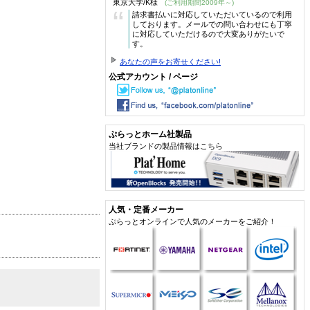
東京大学/K様
(ご利用期間2009年～)
“
請求書払いに対応していただいているので利用
しております。メールでの問い合わせにも丁寧
に対応していただけるので大変ありがたいで
す。
あなたの声をお寄せください!
公式アカウント / ページ
ぷらっとホーム社製品
当社ブランドの製品情報はこちら
人気・定番メーカー
ぷらっとオンラインで人気のメーカーをご紹介！