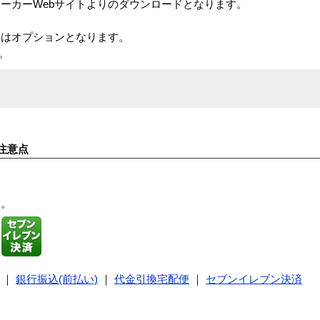
ーカーWebサイトよりのダウンロードとなります。
スはオプションとなります。
ん。
注意点
す。
｜
銀行振込(前払い)
｜
代金引換宅配便
｜
セブンイレブン決済