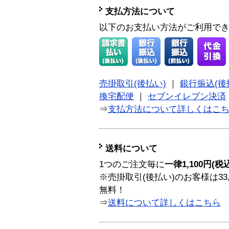
支払方法について
以下のお支払い方法がご利用で
売掛取引(後払い)
｜
銀行振込(後
換宅配便
｜
セブンイレブン決済
⇒
支払方法について詳しくはこ
送料について
1つのご注文毎に
一律1,100円(税
※売掛取引(後払い)のお客様は33
無料！
⇒
送料について詳しくはこちら