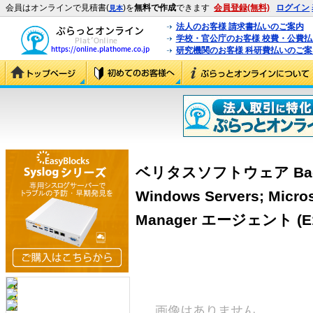
会員はオンラインで見積書(
)を
無料で作成
できます
会員登録(無料)
ログイン
見本
法人のお客様 請求書払いのご案内
学校・官公庁のお客様 校費・公費
研究機関のお客様 科研費払いのご案
ベリタスソフトウェア Backup
Windows Servers; Micros
Manager エージェント (E1