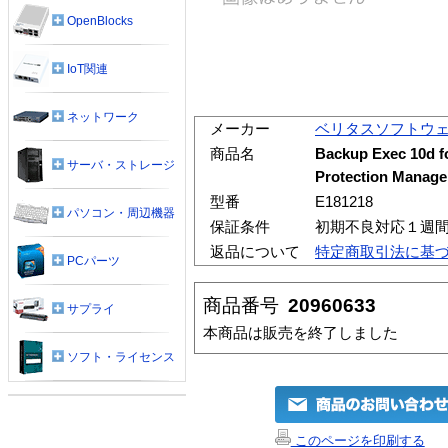
OpenBlocks
IoT関連
ネットワーク
メーカー
ベリタスソフトウ
商品名
Backup Exec 10d f
サーバ・ストレージ
Protection Man
型番
E181218
パソコン・周辺機器
保証条件
初期不良対応１週
返品について
特定商取引法に基
PCパーツ
商品番号
20960633
サプライ
本商品は販売を終了しました
ソフト・ライセンス
このページを印刷する