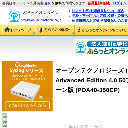
会員はオンラインで見積書(
)を
無料で作成
できます
会員登録(無料)
ログイン
見本
法人のお客様 請求書払いのご案内
学校・官公庁のお客様 校費・公費
研究機関のお客様 科研費払いのご案
オープンテクノロジーズ InterM
Advanced Edition 
ーン版 (POA40-J50CP)