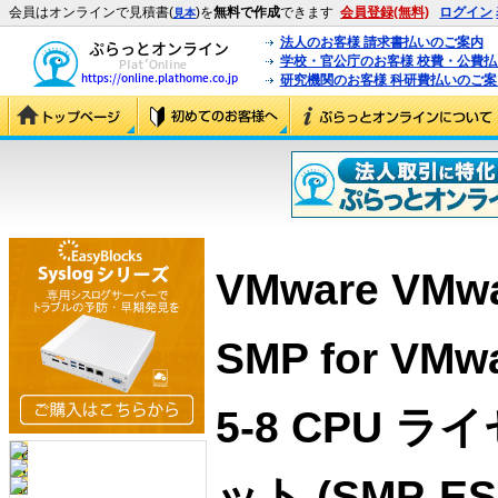
会員はオンラインで見積書(
)を
無料で作成
できます
会員登録(無料)
ログイン
見本
法人のお客様 請求書払いのご案内
学校・官公庁のお客様 校費・公費
研究機関のお客様 科研費払いのご案
VMware VMwar
SMP for VMwa
5-8 CPU 
ット (SMP-ES