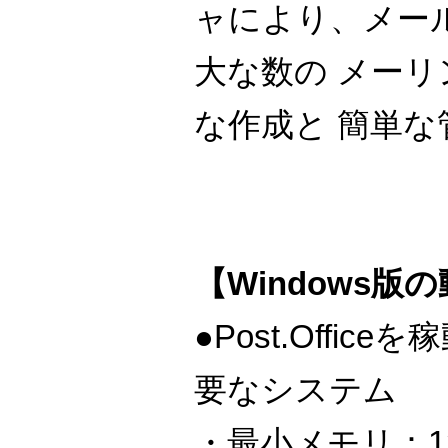
ャにより、メー
大な数の メー
な作成と 簡単
【Windows版
●Post.Offi
要なシステム
・最小メモリ：12