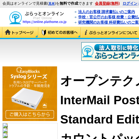
会員はオンラインで見積書(
)を
無料で作成
できます
会員登録(無料)
ログイン
見本
法人のお客様 請求書払いのご案内
学校・官公庁のお客様 校費・公費
研究機関のお客様 科研費払いのご案
オープンテク
InterMail Post
Standard Edi
カウントパック 