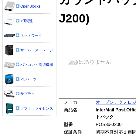
OpenBlocks
J200)
IoT関連
ネットワーク
サーバ・ストレージ
パソコン・周辺機器
PCパーツ
サプライ
メーカー
オープンテクノロ
ソフト・ライセンス
商品名
InterMail Post.Of
トパック
型番
POS39-J200
保証条件
初期不良対応１週