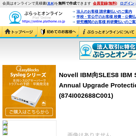
会員はオンラインで見積書(
)を
無料で作成
できます
会員登録(無料)
ログイン
見本
法人のお客様 請求書払いのご案内
学校・官公庁のお客様 校費・公費
研究機関のお客様 科研費払いのご案
Novell IBM向SLES8 IBM S
Annual Upgrade Protect
(874I002688C001)