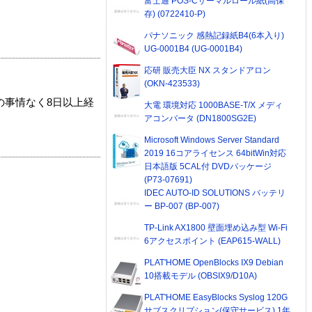
富士通 POS-Cサーマルロール紙(高保
存) (0722410-P)
パナソニック 感熱記録紙B4(6本入り)
UG-0001B4 (UG-0001B4)
応研 販売大臣 NX スタンドアロン
(OKN-423533)
の事情なく8日以上経
大電 環境対応 1000BASE-T/X メディ
アコンバータ (DN1800SG2E)
Microsoft Windows Server Standard
2019 16コアライセンス 64bitWin対応
日本語版 5CAL付 DVDパッケージ
(P73-07691)
IDEC AUTO-ID SOLUTIONS バッテリ
ー BP-007 (BP-007)
TP-Link AX1800 壁面埋め込み型 Wi-Fi
6アクセスポイント (EAP615-WALL)
PLAT'HOME OpenBlocks IX9 Debian
10搭載モデル (OBSIX9/D10A)
PLAT'HOME EasyBlocks Syslog 120G
サブスクリプション(保守サービス) 1年