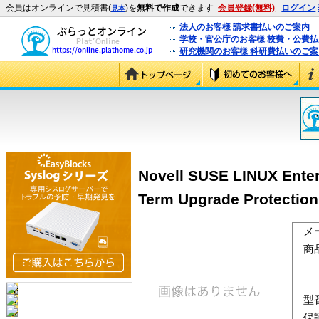
会員はオンラインで見積書(
)を
無料で作成
できます
会員登録(無料)
ログイン
見本
法人のお客様 請求書払いのご案内
学校・官公庁のお客様 校費・公費
研究機関のお客様 科研費払いのご案
Novell SUSE LINUX Enter
Term Upgrade Protection
メ
商
型
保