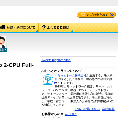
Tweets by platonline
o 2-CPU Full-
ぷらっとオンラインについて
ぷらっとホーム株式会社
が運用する、法人取
引に特化した「業務用IT機器専門の調達支援
サイト」です。
1999年よりネットワーク機器、サーバ、スト
レージ、パソコン周辺機器、PCパーツ、ソフトウェ
ア、ライセンスなど、業務用IT機器中心に販売。品揃え
は業界トップクラスの約5.5万点です。法人取引に特化
し、学校・官公庁・一般法人のお客様の請求書後払いに
も対応しています。
IPv6への取り組み
会社概要
お客様からの声
もっと見る