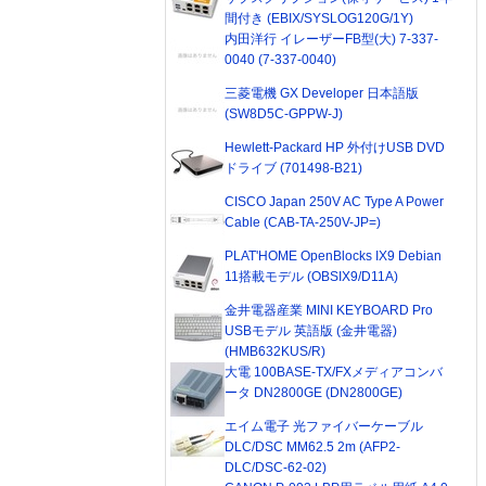
間付き (EBIX/SYSLOG120G/1Y)
内田洋行 イレーザーFB型(大) 7-337-
0040 (7-337-0040)
三菱電機 GX Developer 日本語版
(SW8D5C-GPPW-J)
Hewlett-Packard HP 外付けUSB DVD
ドライブ (701498-B21)
CISCO Japan 250V AC Type A Power
Cable (CAB-TA-250V-JP=)
PLAT'HOME OpenBlocks IX9 Debian
11搭載モデル (OBSIX9/D11A)
金井電器産業 MINI KEYBOARD Pro
USBモデル 英語版 (金井電器)
(HMB632KUS/R)
大電 100BASE-TX/FXメディアコンバ
ータ DN2800GE (DN2800GE)
エイム電子 光ファイバーケーブル
DLC/DSC MM62.5 2m (AFP2-
DLC/DSC-62-02)