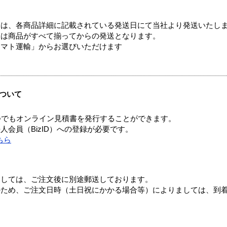
ては、各商品詳細に記載されている発送日にて当社より発送いたし
送は商品がすべて揃ってからの発送となります。
ヤマト運輸」からお選びいただけます
ついて
つでもオンライン見積書を発行することができます。
会員（BizID）への登録が必要です。
ちら
ましては、ご注文後に別途郵送しております。
のため、ご注文日時（土日祝にかかる場合等）によりましては、到