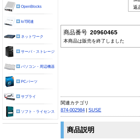
OpenBlocks
返
IoT関連
商品番号
20960465
ネットワーク
本商品は販売を終了しました
サーバ・ストレージ
パソコン・周辺機器
PCパーツ
サプライ
関連カテゴリ
874-002984
|
SUSE
ソフト・ライセンス
商品説明