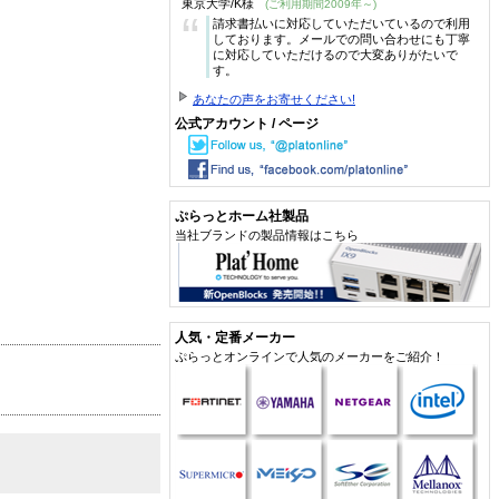
東京大学/K様
(ご利用期間2009年～)
“
請求書払いに対応していただいているので利用
しております。メールでの問い合わせにも丁寧
に対応していただけるので大変ありがたいで
す。
あなたの声をお寄せください!
公式アカウント / ページ
ぷらっとホーム社製品
当社ブランドの製品情報はこちら
人気・定番メーカー
ぷらっとオンラインで人気のメーカーをご紹介！