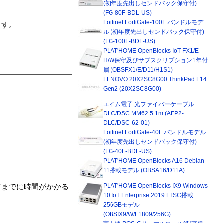
(初年度先出しセンドバック保守付)
(FG-80F-BDL-US)
Fortinet FortiGate-100F バンドルモデ
ます。
ル (初年度先出しセンドバック保守付)
(FG-100F-BDL-US)
PLAT'HOME OpenBlocks IoT FX1/E
H/W保守及びサブスクリプション1年付
属 (OBSFX1/E/D11/H1S1)
LENOVO 20X2SC8G00 ThinkPad L14
Gen2 (20X2SC8G00)
エイム電子 光ファイバーケーブル
DLC/DSC MM62.5 1m (AFP2-
DLC/DSC-62-01)
Fortinet FortiGate-40F バンドルモデル
(初年度先出しセンドバック保守付)
(FG-40F-BDL-US)
PLAT'HOME OpenBlocks A16 Debian
11搭載モデル (OBSA16/D11A)
PLAT'HOME OpenBlocks IX9 Windows
着までに時間がかかる
10 IoT Enterprise 2019 LTSC搭載
256GBモデル
(OBSIX9/W/L1809/256G)