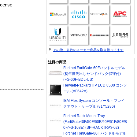
icense
その他、多数のメーカー商品を取り扱ってます
注目の商品
Fortinet FortiGate-60Fバンドルモデル
(初年度先出しセンドバック保守付)
(FG-60F-BDL-US)
Hewlett-Packard HP LCD 8500 コンソ
ール (AF642A)
IBM Flex System コンソール・ブレイ
クアウト・ケーブル (81Y5286)
Fortinet Rack Mount Tray
(FortiGate40F/50E/60E/60F/61F/80E/8
0F/FS-108E) (SP-RACKTRAY-02)
Fortinet FortiGate-80F バンドルモデル