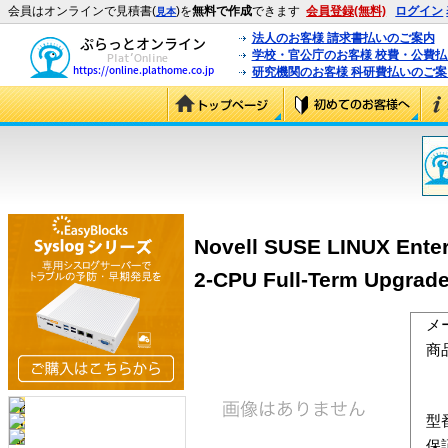
会員はオンラインで見積書(
)を
無料で作成
できます
会員登録(無料)
ログイン
見本
法人のお客様 請求書払いのご案内
学校・官公庁のお客様 校費・公費
研究機関のお客様 科研費払いのご案
Novell SUSE LINUX Enterp
2-CPU Full-Term Upgrade
メ
商
型
保