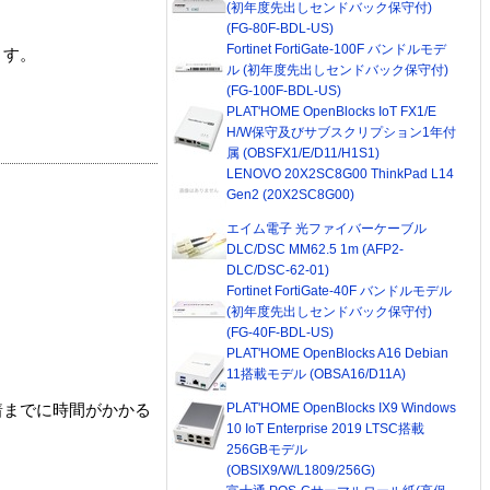
(初年度先出しセンドバック保守付)
(FG-80F-BDL-US)
Fortinet FortiGate-100F バンドルモデ
ます。
ル (初年度先出しセンドバック保守付)
(FG-100F-BDL-US)
PLAT'HOME OpenBlocks IoT FX1/E
H/W保守及びサブスクリプション1年付
属 (OBSFX1/E/D11/H1S1)
LENOVO 20X2SC8G00 ThinkPad L14
Gen2 (20X2SC8G00)
エイム電子 光ファイバーケーブル
DLC/DSC MM62.5 1m (AFP2-
DLC/DSC-62-01)
Fortinet FortiGate-40F バンドルモデル
(初年度先出しセンドバック保守付)
(FG-40F-BDL-US)
PLAT'HOME OpenBlocks A16 Debian
11搭載モデル (OBSA16/D11A)
PLAT'HOME OpenBlocks IX9 Windows
着までに時間がかかる
10 IoT Enterprise 2019 LTSC搭載
256GBモデル
(OBSIX9/W/L1809/256G)