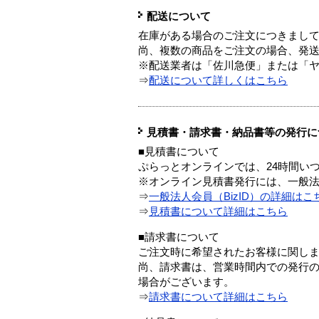
配送について
在庫がある場合のご注文につきまし
尚、複数の商品をご注文の場合、発
※配送業者は「佐川急便」または「
⇒
配送について詳しくはこちら
見積書・請求書・納品書等の発行に
■見積書について
ぷらっとオンラインでは、24時間い
※オンライン見積書発行には、一般法人
⇒
一般法人会員（BizID）の詳細はこ
⇒
見積書について詳細はこちら
■請求書について
ご注文時に希望されたお客様に関し
尚、請求書は、営業時間内での発行
場合がございます。
⇒
請求書について詳細はこちら