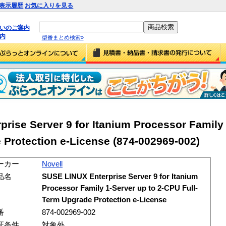
表示履歴
お気に入りを見る
払いのご案内
内
型番まとめ検索»
rise Server 9 for Itanium Processor Family 
 Protection e-License (874-002969-002)
ーカー
Novell
品名
SUSE LINUX Enterprise Server 9 for Itanium
Processor Family 1-Server up to 2-CPU Full-
Term Upgrade Protection e-License
番
874-002969-002
証条件
対象外