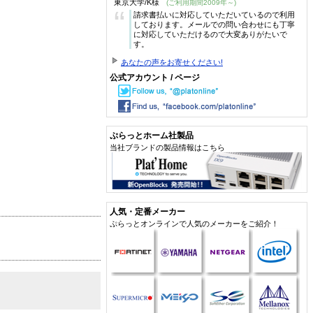
東京大学/K様
(ご利用期間2009年～)
“
請求書払いに対応していただいているので利用
しております。メールでの問い合わせにも丁寧
に対応していただけるので大変ありがたいで
す。
あなたの声をお寄せください!
公式アカウント / ページ
ぷらっとホーム社製品
当社ブランドの製品情報はこちら
人気・定番メーカー
ぷらっとオンラインで人気のメーカーをご紹介！