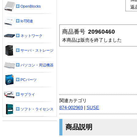
OpenBlocks
返
IoT関連
商品番号
20960460
ネットワーク
本商品は販売を終了しました
サーバ・ストレージ
パソコン・周辺機器
PCパーツ
サプライ
関連カテゴリ
874-002969
|
SUSE
ソフト・ライセンス
商品説明