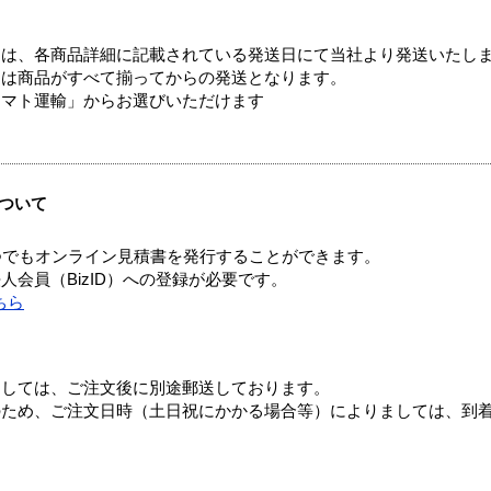
ては、各商品詳細に記載されている発送日にて当社より発送いたし
送は商品がすべて揃ってからの発送となります。
ヤマト運輸」からお選びいただけます
ついて
つでもオンライン見積書を発行することができます。
会員（BizID）への登録が必要です。
ちら
ましては、ご注文後に別途郵送しております。
のため、ご注文日時（土日祝にかかる場合等）によりましては、到