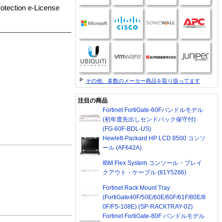
otection e-License
その他、多数のメーカー商品を取り扱ってます
注目の商品
Fortinet FortiGate-60Fバンドルモデル
(初年度先出しセンドバック保守付)
(FG-60F-BDL-US)
Hewlett-Packard HP LCD 8500 コンソ
ール (AF642A)
IBM Flex System コンソール・ブレイ
クアウト・ケーブル (81Y5286)
Fortinet Rack Mount Tray
(FortiGate40F/50E/60E/60F/61F/80E/8
0F/FS-108E) (SP-RACKTRAY-02)
Fortinet FortiGate-80F バンドルモデル