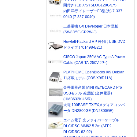
間付き (EBIX/SYSLOG120G/1Y)
内田洋行 イレーザーFB型(大) 7-337-
0040 (7-337-0040)
三菱電機 GX Developer 日本語版
(SW8D5C-GPPW-J)
Hewlett-Packard HP 外付けUSB DVD
ドライブ (701498-B21)
CISCO Japan 250V AC Type A Power
Cable (CAB-TA-250V-JP=)
PLAT'HOME OpenBlocks IX9 Debian
11搭載モデル (OBSIX9/D11A)
金井電器産業 MINI KEYBOARD Pro
USBモデル 英語版 (金井電器)
(HMB632KUS/R)
大電 100BASE-TX/FXメディアコンバ
ータ DN2800GE (DN2800GE)
エイム電子 光ファイバーケーブル
DLC/DSC MM62.5 2m (AFP2-
DLC/DSC-62-02)