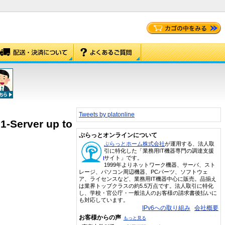
Tweets by platonline
1-Server up to
ぷらっとオンラインについて
ぷらっとホーム株式会社
が運用する、法人取
引に特化した「業務用IT機器専門の調達支援
サイト」です。
1999年よりネットワーク機器、サーバ、スト
レージ、パソコン周辺機器、PCパーツ、ソフトウェ
ア、ライセンスなど、業務用IT機器中心に販売。品揃え
は業界トップクラスの約5.5万点です。法人取引に特化
し、学校・官公庁・一般法人のお客様の請求書後払いに
も対応しています。
IPv6への取り組み
会社概要
お客様からの声
もっと見る