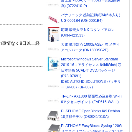
富士通 POS-Cサーマルロール紙(高保
存) (0722410-P)
パナソニック 感熱記録紙B4(6本入り)
UG-0001B4 (UG-0001B4)
応研 販売大臣 NX スタンドアロン
(OKN-423533)
の事情なく8日以上経
大電 環境対応 1000BASE-T/X メディ
アコンバータ (DN1800SG2E)
Microsoft Windows Server Standard
2019 16コアライセンス 64bitWin対応
日本語版 5CAL付 DVDパッケージ
(P73-07691)
IDEC AUTO-ID SOLUTIONS バッテリ
ー BP-007 (BP-007)
TP-Link AX1800 壁面埋め込み型 Wi-Fi
6アクセスポイント (EAP615-WALL)
PLAT'HOME OpenBlocks IX9 Debian
10搭載モデル (OBSIX9/D10A)
PLAT'HOME EasyBlocks Syslog 120G
サブスクリプション(保守サービス) 1年