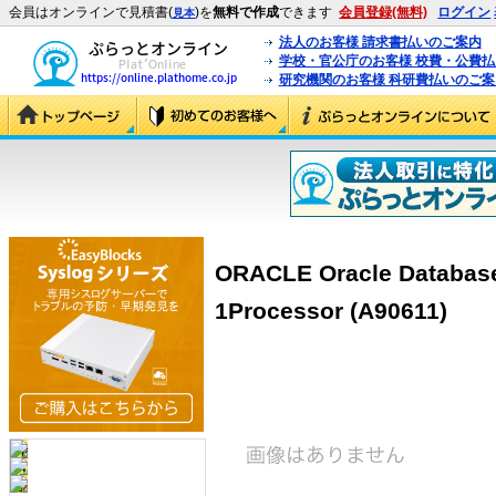
会員はオンラインで見積書(
)を
無料で作成
できます
会員登録(無料)
ログイン
見本
法人のお客様 請求書払いのご案内
学校・官公庁のお客様 校費・公費
研究機関のお客様 科研費払いのご案
ORACLE Oracle Database 
1Processor (A90611)