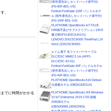
(初年度先出しセンドバック保守付)
(FG-80F-BDL-US)
Fortinet FortiGate-100F バンドルモデ
ます。
ル (初年度先出しセンドバック保守付)
(FG-100F-BDL-US)
PLAT'HOME OpenBlocks IoT FX1/E
H/W保守及びサブスクリプション1年付
属 (OBSFX1/E/D11/H1S1)
LENOVO 20X2SC8G00 ThinkPad L14
Gen2 (20X2SC8G00)
エイム電子 光ファイバーケーブル
DLC/DSC MM62.5 1m (AFP2-
DLC/DSC-62-01)
Fortinet FortiGate-40F バンドルモデル
(初年度先出しセンドバック保守付)
(FG-40F-BDL-US)
PLAT'HOME OpenBlocks A16 Debian
11搭載モデル (OBSA16/D11A)
PLAT'HOME OpenBlocks IX9 Windows
着までに時間がかかる
10 IoT Enterprise 2019 LTSC搭載
256GBモデル
(OBSIX9/W/L1809/256G)