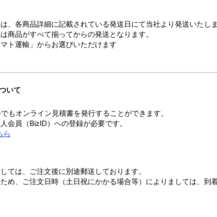
ては、各商品詳細に記載されている発送日にて当社より発送いたし
送は商品がすべて揃ってからの発送となります。
ヤマト運輸」からお選びいただけます
ついて
つでもオンライン見積書を発行することができます。
会員（BizID）への登録が必要です。
ちら
ましては、ご注文後に別途郵送しております。
のため、ご注文日時（土日祝にかかる場合等）によりましては、到