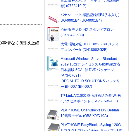
富士通 POS-Cサーマルロール紙(高保
存) (0722410-P)
パナソニック 感熱記録紙B4(6本入り)
UG-0001B4 (UG-0001B4)
応研 販売大臣 NX スタンドアロン
(OKN-423533)
の事情なく8日以上経
大電 環境対応 1000BASE-T/X メディ
アコンバータ (DN1800SG2E)
Microsoft Windows Server Standard
2019 16コアライセンス 64bitWin対応
日本語版 5CAL付 DVDパッケージ
(P73-07691)
IDEC AUTO-ID SOLUTIONS バッテリ
ー BP-007 (BP-007)
TP-Link AX1800 壁面埋め込み型 Wi-Fi
6アクセスポイント (EAP615-WALL)
PLAT'HOME OpenBlocks IX9 Debian
10搭載モデル (OBSIX9/D10A)
PLAT'HOME EasyBlocks Syslog 120G
サブスクリプション(保守サービス) 1年