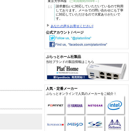
東京大学/K様
(ご利用期間2009年～)
“
請求書払いに対応していただいているので利用
しております。メールでの問い合わせにも丁寧
に対応していただけるので大変ありがたいで
す。
あなたの声をお寄せください!
公式アカウント / ページ
ぷらっとホーム社製品
当社ブランドの製品情報はこちら
人気・定番メーカー
ぷらっとオンラインで人気のメーカーをご紹介！