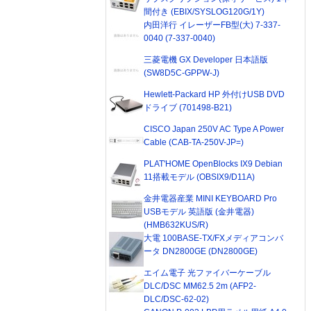
間付き (EBIX/SYSLOG120G/1Y)
内田洋行 イレーザーFB型(大) 7-337-
0040 (7-337-0040)
三菱電機 GX Developer 日本語版
(SW8D5C-GPPW-J)
Hewlett-Packard HP 外付けUSB DVD
ドライブ (701498-B21)
CISCO Japan 250V AC Type A Power
Cable (CAB-TA-250V-JP=)
PLAT'HOME OpenBlocks IX9 Debian
11搭載モデル (OBSIX9/D11A)
金井電器産業 MINI KEYBOARD Pro
USBモデル 英語版 (金井電器)
(HMB632KUS/R)
大電 100BASE-TX/FXメディアコンバ
ータ DN2800GE (DN2800GE)
エイム電子 光ファイバーケーブル
DLC/DSC MM62.5 2m (AFP2-
DLC/DSC-62-02)