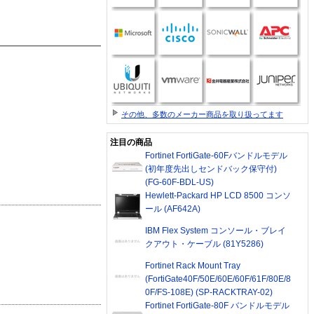
その他、多数のメーカー商品を取り扱ってます
注目の商品
Fortinet FortiGate-60Fバンドルモデル
(初年度先出しセンドバック保守付)
(FG-60F-BDL-US)
Hewlett-Packard HP LCD 8500 コンソ
ール (AF642A)
IBM Flex System コンソール・ブレイ
クアウト・ケーブル (81Y5286)
Fortinet Rack Mount Tray
(FortiGate40F/50E/60E/60F/61F/80E/8
0F/FS-108E) (SP-RACKTRAY-02)
Fortinet FortiGate-80F バンドルモデル