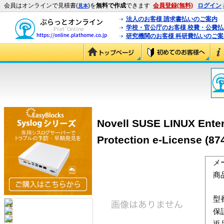
会員はオンラインで見積書(
)を
無料で作成
できます
会員登録(無料)
ログイン
見本
法人のお客様 請求書払いのご案内
学校・官公庁のお客様 校費・公費
研究機関のお客様 科研費払いのご案
Novell SUSE LINUX Enter
Protection e-License (87
メ
商
型
保
返