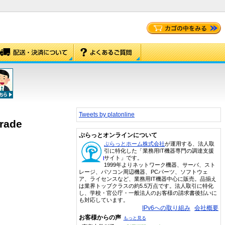
Tweets by platonline
grade
ぷらっとオンラインについて
ぷらっとホーム株式会社
が運用する、法人取
引に特化した「業務用IT機器専門の調達支援
サイト」です。
1999年よりネットワーク機器、サーバ、スト
レージ、パソコン周辺機器、PCパーツ、ソフトウェ
ア、ライセンスなど、業務用IT機器中心に販売。品揃え
は業界トップクラスの約5.5万点です。法人取引に特化
し、学校・官公庁・一般法人のお客様の請求書後払いに
も対応しています。
IPv6への取り組み
会社概要
お客様からの声
もっと見る