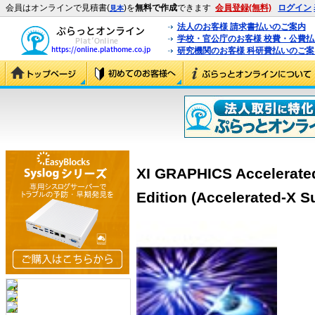
会員はオンラインで見積書(
)を
無料で作成
できます
会員登録(無料)
ログイン
見本
法人のお客様 請求書払いのご案内
学校・官公庁のお客様 校費・公費
研究機関のお客様 科研費払いのご案
XI GRAPHICS Accelerate
Edition (Accelerated-X S