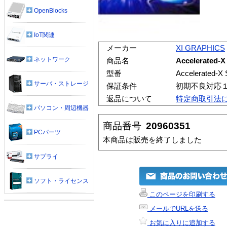
OpenBlocks
IoT関連
メーカー
XI GRAPHICS
ネットワーク
商品名
Accelerated-X
型番
Accelerated-X 
サーバ・ストレージ
保証条件
初期不良対応
返品について
特定商取引法
パソコン・周辺機器
商品番号
20960351
PCパーツ
本商品は販売を終了しました
サプライ
ソフト・ライセンス
このページを印刷する
メールでURLを送る
お気に入りに追加する