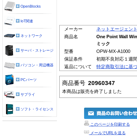
OpenBlocks
IoT関連
メーカー
ネットエージェン
ネットワーク
商品名
One Point Wal
ミック
サーバ・ストレージ
型番
OPW-MX-A1000
保証条件
初期不良対応１週
パソコン・周辺機器
返品について
特定商取引法に基
PCパーツ
商品番号
20960347
本商品は販売を終了しました
サプライ
ソフト・ライセンス
このページを印刷する
メールでURLを送る