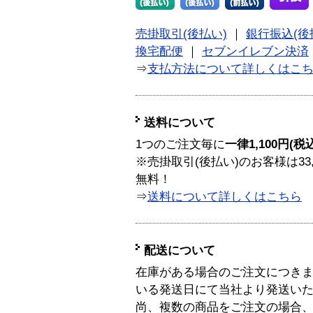
売掛取引(後払い)
｜
銀行振込(後
換宅配便
｜
セブンイレブン決済
⇒
支払方法について詳しくはこ
送料について
1つのご注文毎に
一律1,100円(税
※売掛取引(後払い)のお客様は33
無料！
⇒
送料について詳しくはこちら
配送について
在庫がある場合のご注文につき
いる発送日にて当社より発送い
尚、複数の商品をご注文の場合