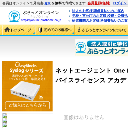
会員はオンラインで見積書(
)を
無料で作成
できます
会員登録(無料)
ログイン
見本
法人のお客様 請求書払いのご案内
学校・官公庁のお客様 校費・公費
研究機関のお客様 科研費払いのご案
ネットエージェント One Poin
バイスライセンス アカデミック