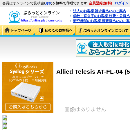
会員はオンラインで見積書(
)を
無料で作成
できます
会員登録(無料)
ログイン
見本
法人のお客様 請求書払いのご案内
学校・官公庁のお客様 校費・公費
研究機関のお客様 科研費払いのご案
Allied Telesis AT-FL-04 (