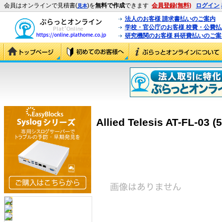
会員はオンラインで見積書(
)を
無料で作成
できます
会員登録(無料)
ログイン
見本
法人のお客様 請求書払いのご案内
学校・官公庁のお客様 校費・公費
研究機関のお客様 科研費払いのご案
Allied Telesis AT-FL-03 (