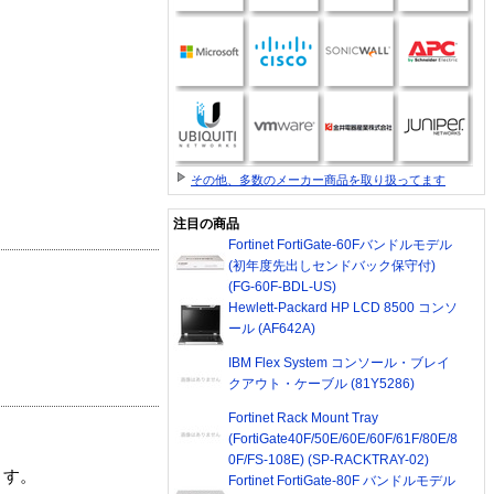
その他、多数のメーカー商品を取り扱ってます
注目の商品
Fortinet FortiGate-60Fバンドルモデル
(初年度先出しセンドバック保守付)
(FG-60F-BDL-US)
Hewlett-Packard HP LCD 8500 コンソ
ール (AF642A)
IBM Flex System コンソール・ブレイ
クアウト・ケーブル (81Y5286)
Fortinet Rack Mount Tray
(FortiGate40F/50E/60E/60F/61F/80E/8
0F/FS-108E) (SP-RACKTRAY-02)
ます。
Fortinet FortiGate-80F バンドルモデル