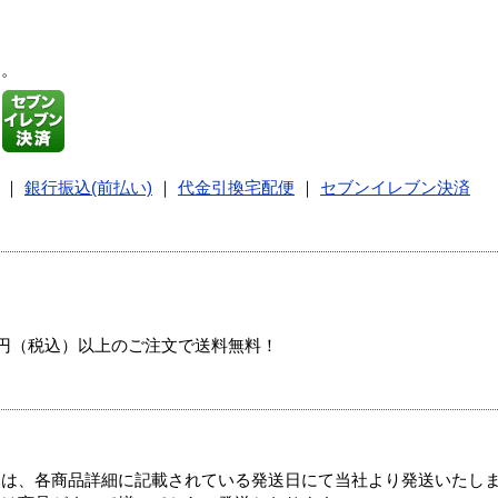
す。
｜
銀行振込(前払い)
｜
代金引換宅配便
｜
セブンイレブン決済
00円（税込）以上のご注文で送料無料！
ては、各商品詳細に記載されている発送日にて当社より発送いたし