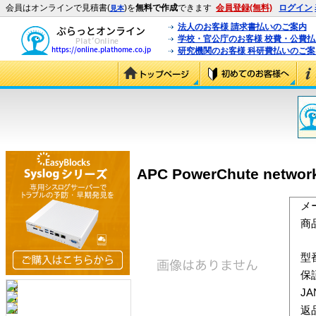
会員はオンラインで見積書(
)を
無料で作成
できます
会員登録(無料)
ログイン
見本
法人のお客様 請求書払いのご案内
学校・官公庁のお客様 校費・公費
研究機関のお客様 科研費払いのご案
APC PowerChute net
メ
商
型
保
J
返