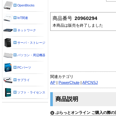
OpenBlocks
商品番号
20960294
IoT関連
本商品は販売を終了しました
ネットワーク
サーバ・ストレージ
パソコン・周辺機器
PCパーツ
関連カテゴリ
サプライ
AP
|
PowerChute
|
APCNSJ
ソフト・ライセンス
商品説明
ぷらっとオンライン ご購入の際の