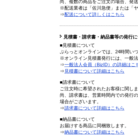
尚、複数の商品をご注文の場合、発
※配送業者は「佐川急便」または「
⇒
配送について詳しくはこちら
見積書・請求書・納品書等の発行に
■見積書について
ぷらっとオンラインでは、24時間い
※オンライン見積書発行には、一般法人
⇒
一般法人会員（BizID）の詳細はこ
⇒
見積書について詳細はこちら
■請求書について
ご注文時に希望されたお客様に関し
尚、請求書は、営業時間内での発行
場合がございます。
⇒
請求書について詳細はこちら
■納品書について
お届けする商品に同梱致します。
⇒
納品書について詳細はこちら