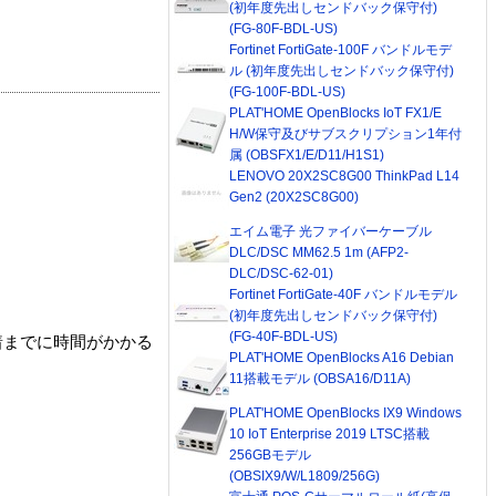
(初年度先出しセンドバック保守付)
(FG-80F-BDL-US)
Fortinet FortiGate-100F バンドルモデ
ル (初年度先出しセンドバック保守付)
(FG-100F-BDL-US)
PLAT'HOME OpenBlocks IoT FX1/E
H/W保守及びサブスクリプション1年付
属 (OBSFX1/E/D11/H1S1)
LENOVO 20X2SC8G00 ThinkPad L14
Gen2 (20X2SC8G00)
エイム電子 光ファイバーケーブル
DLC/DSC MM62.5 1m (AFP2-
DLC/DSC-62-01)
Fortinet FortiGate-40F バンドルモデル
(初年度先出しセンドバック保守付)
(FG-40F-BDL-US)
着までに時間がかかる
PLAT'HOME OpenBlocks A16 Debian
11搭載モデル (OBSA16/D11A)
PLAT'HOME OpenBlocks IX9 Windows
10 IoT Enterprise 2019 LTSC搭載
256GBモデル
(OBSIX9/W/L1809/256G)