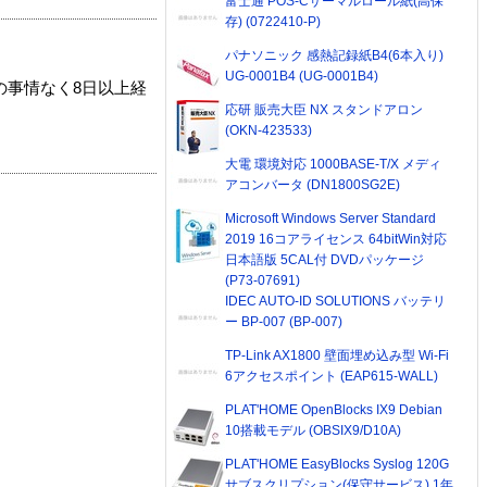
富士通 POS-Cサーマルロール紙(高保
存) (0722410-P)
パナソニック 感熱記録紙B4(6本入り)
UG-0001B4 (UG-0001B4)
の事情なく8日以上経
応研 販売大臣 NX スタンドアロン
(OKN-423533)
大電 環境対応 1000BASE-T/X メディ
アコンバータ (DN1800SG2E)
Microsoft Windows Server Standard
2019 16コアライセンス 64bitWin対応
日本語版 5CAL付 DVDパッケージ
(P73-07691)
IDEC AUTO-ID SOLUTIONS バッテリ
ー BP-007 (BP-007)
TP-Link AX1800 壁面埋め込み型 Wi-Fi
6アクセスポイント (EAP615-WALL)
PLAT'HOME OpenBlocks IX9 Debian
10搭載モデル (OBSIX9/D10A)
PLAT'HOME EasyBlocks Syslog 120G
サブスクリプション(保守サービス) 1年