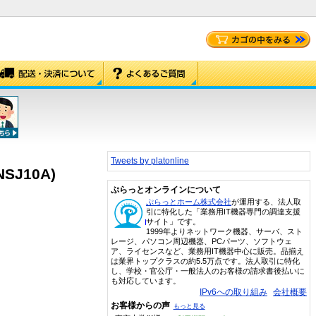
Tweets by platonline
SJ10A)
ぷらっとオンラインについて
ぷらっとホーム株式会社
が運用する、法人取
引に特化した「業務用IT機器専門の調達支援
サイト」です。
1999年よりネットワーク機器、サーバ、スト
レージ、パソコン周辺機器、PCパーツ、ソフトウェ
ア、ライセンスなど、業務用IT機器中心に販売。品揃え
は業界トップクラスの約5.5万点です。法人取引に特化
し、学校・官公庁・一般法人のお客様の請求書後払いに
も対応しています。
IPv6への取り組み
会社概要
お客様からの声
もっと見る