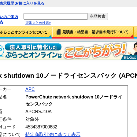
表示履歴
お気に入りを見る
払いのご案内
内
型番まとめ検索»
work shutdown 10ノードライセンスパック (APCN
ーカー
APC
品名
PowerChute network shutdown 10ノードライ
センスパック
番
APCNSJ10A
証条件
対象外
ANコード
4534387000682
品について
特定商取引法に基づく表示