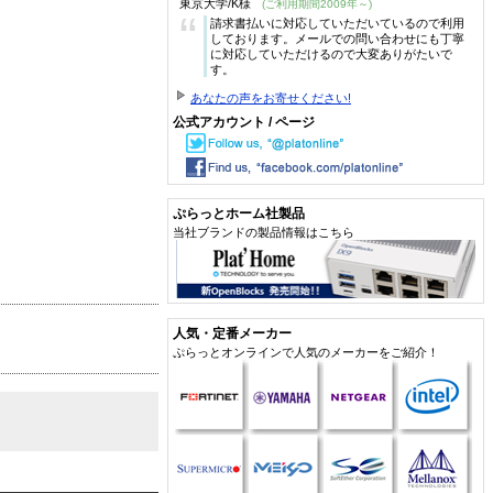
東京大学/K様
(ご利用期間2009年～)
“
請求書払いに対応していただいているので利用
しております。メールでの問い合わせにも丁寧
に対応していただけるので大変ありがたいで
す。
あなたの声をお寄せください!
公式アカウント / ページ
ぷらっとホーム社製品
当社ブランドの製品情報はこちら
人気・定番メーカー
ぷらっとオンラインで人気のメーカーをご紹介！