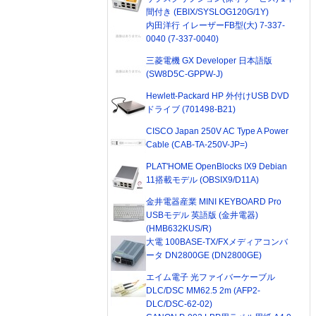
間付き (EBIX/SYSLOG120G/1Y)
内田洋行 イレーザーFB型(大) 7-337-
0040 (7-337-0040)
三菱電機 GX Developer 日本語版
(SW8D5C-GPPW-J)
Hewlett-Packard HP 外付けUSB DVD
ドライブ (701498-B21)
CISCO Japan 250V AC Type A Power
Cable (CAB-TA-250V-JP=)
PLAT'HOME OpenBlocks IX9 Debian
11搭載モデル (OBSIX9/D11A)
金井電器産業 MINI KEYBOARD Pro
USBモデル 英語版 (金井電器)
(HMB632KUS/R)
大電 100BASE-TX/FXメディアコンバ
ータ DN2800GE (DN2800GE)
エイム電子 光ファイバーケーブル
DLC/DSC MM62.5 2m (AFP2-
DLC/DSC-62-02)