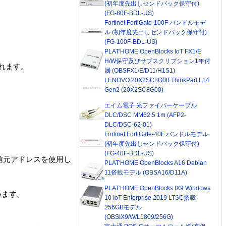
(初年度先出しセンドバック保守付)
(FG-80F-BDL-US)
Fortinet FortiGate-100F バンドルモデ
ル (初年度先出しセンドバック保守付)
(FG-100F-BDL-US)
PLAT'HOME OpenBlocks IoT FX1/E
H/W保守及びサブスクリプション1年付
れます。
属 (OBSFX1/E/D11/H1S1)
LENOVO 20X2SC8G00 ThinkPad L14
Gen2 (20X2SC8G00)
エイム電子 光ファイバーケーブル
DLC/DSC MM62.5 1m (AFP2-
DLC/DSC-62-01)
Fortinet FortiGate-40F バンドルモデル
(初年度先出しセンドバック保守付)
(FG-40F-BDL-US)
の送信元アドレスを使用し
PLAT'HOME OpenBlocks A16 Debian
11搭載モデル (OBSA16/D11A)
PLAT'HOME OpenBlocks IX9 Windows
います。
10 IoT Enterprise 2019 LTSC搭載
256GBモデル
(OBSIX9/W/L1809/256G)