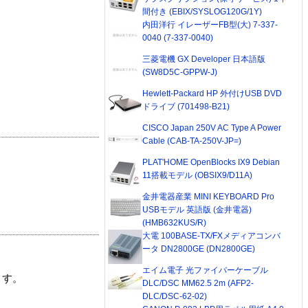
間付き (EBIX/SYSLOG120G/1Y)
内田洋行 イレーザーFB型(大) 7-337-
0040 (7-337-0040)
三菱電機 GX Developer 日本語版
(SW8D5C-GPPW-J)
Hewlett-Packard HP 外付けUSB DVD
ドライブ (701498-B21)
CISCO Japan 250V AC Type A Power
Cable (CAB-TA-250V-JP=)
PLAT'HOME OpenBlocks IX9 Debian
11搭載モデル (OBSIX9/D11A)
金井電器産業 MINI KEYBOARD Pro
USBモデル 英語版 (金井電器)
(HMB632KUS/R)
大電 100BASE-TX/FXメディアコンバ
ータ DN2800GE (DN2800GE)
エイム電子 光ファイバーケーブル
ます。
DLC/DSC MM62.5 2m (AFP2-
DLC/DSC-62-02)