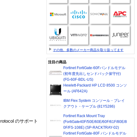
その他、多数のメーカー商品を取り扱ってます
注目の商品
Fortinet FortiGate-60Fバンドルモデル
(初年度先出しセンドバック保守付)
(FG-60F-BDL-US)
Hewlett-Packard HP LCD 8500 コンソ
ール (AF642A)
IBM Flex System コンソール・ブレイ
クアウト・ケーブル (81Y5286)
Fortinet Rack Mount Tray
otocol のサポート
(FortiGate40F/50E/60E/60F/61F/80E/8
0F/FS-108E) (SP-RACKTRAY-02)
Fortinet FortiGate-80F バンドルモデル