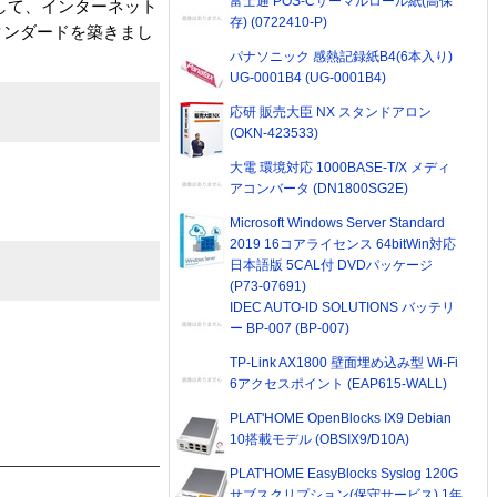
富士通 POS-Cサーマルロール紙(高保
開発者として、インターネット
存) (0722410-P)
タンダードを築きまし
パナソニック 感熱記録紙B4(6本入り)
UG-0001B4 (UG-0001B4)
応研 販売大臣 NX スタンドアロン
(OKN-423533)
大電 環境対応 1000BASE-T/X メディ
アコンバータ (DN1800SG2E)
Microsoft Windows Server Standard
2019 16コアライセンス 64bitWin対応
日本語版 5CAL付 DVDパッケージ
(P73-07691)
IDEC AUTO-ID SOLUTIONS バッテリ
ー BP-007 (BP-007)
TP-Link AX1800 壁面埋め込み型 Wi-Fi
6アクセスポイント (EAP615-WALL)
PLAT'HOME OpenBlocks IX9 Debian
10搭載モデル (OBSIX9/D10A)
PLAT'HOME EasyBlocks Syslog 120G
サブスクリプション(保守サービス) 1年