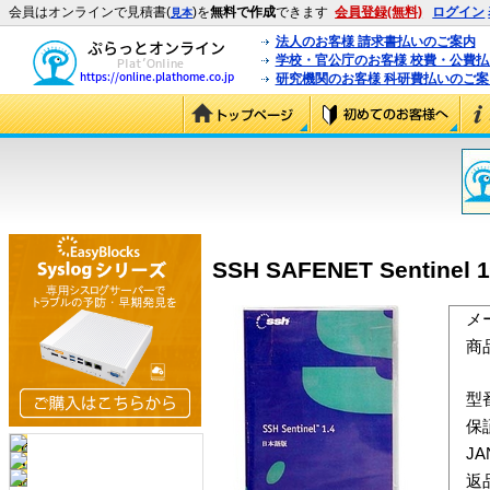
会員はオンラインで見積書(
)を
無料で作成
できます
会員登録(無料)
ログイン
見本
法人のお客様 請求書払いのご案内
学校・官公庁のお客様 校費・公費
研究機関のお客様 科研費払いのご案
SSH SAFENET Sentin
メ
商
型
保
J
返