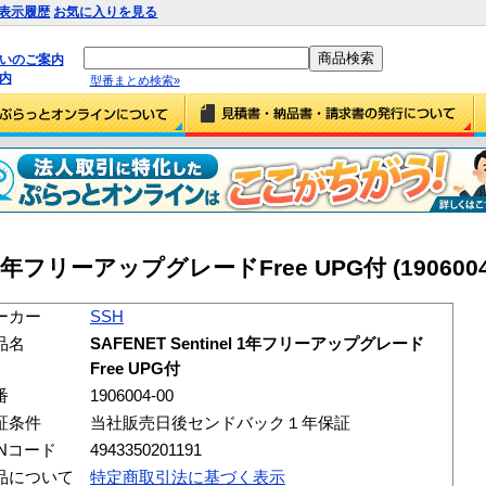
表示履歴
お気に入りを見る
払いのご案内
内
型番まとめ検索»
el 1年フリーアップグレードFree UPG付 (1906004
ーカー
SSH
品名
SAFENET Sentinel 1年フリーアップグレード
Free UPG付
番
1906004-00
証条件
当社販売日後センドバック１年保証
ANコード
4943350201191
品について
特定商取引法に基づく表示