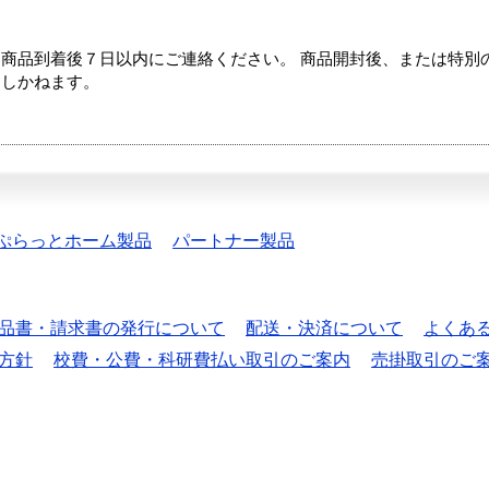
商品到着後７日以内にご連絡ください。 商品開封後、または特別
たしかねます。
ぷらっとホーム製品
パートナー製品
品書・請求書の発行について
配送・決済について
よくあ
方針
校費・公費・科研費払い取引のご案内
売掛取引のご