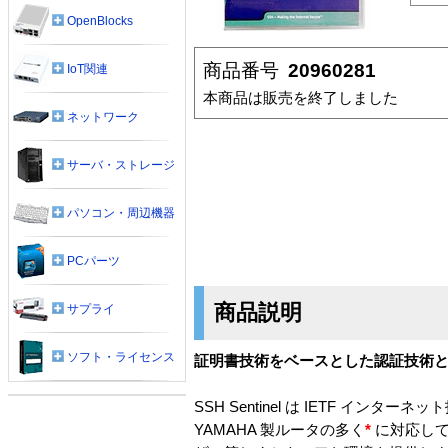
OpenBlocks
商品番号
20960281
IoT関連
本商品は販売を終了しました
ネットワーク
サーバ・ストレージ
パソコン・周辺機器
PCパーツ
商品説明
サプライ
ソフト・ライセンス
証明書技術をベースとした認証技術と 
SSH Sentinel は IETF イン
YAMAHA 製ルータの多く
*
に対応して