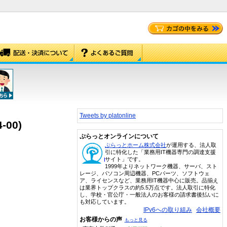
Tweets by platonline
-00)
ぷらっとオンラインについて
ぷらっとホーム株式会社
が運用する、法人取
引に特化した「業務用IT機器専門の調達支援
サイト」です。
1999年よりネットワーク機器、サーバ、スト
レージ、パソコン周辺機器、PCパーツ、ソフトウェ
ア、ライセンスなど、業務用IT機器中心に販売。品揃え
は業界トップクラスの約5.5万点です。法人取引に特化
し、学校・官公庁・一般法人のお客様の請求書後払いに
も対応しています。
IPv6への取り組み
会社概要
お客様からの声
もっと見る