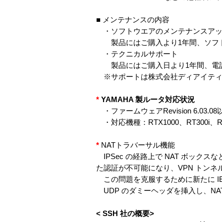
■ メンテナンスの内容
・ソフトウエアのメンテナンスアッ
製品にはご購入より1年間、ソフト
・テクニカルサポート
製品にはご購入日より1年間、電話
※サポートは株式会社ディアイティ
*
YAMAHA 製ルータ対応状況
・ファームウェアRevision 6.03.08
・対応機種：RTX1000、RT300i、RT14
*
NATトラバーサル機能
IPSec の経路上で NAT ボック
た認証が不可能になり、VPN トン
この問題を克服するために新たに IE
UDP のダミーヘッダを挿入し、NA
< SSH 社の概要>