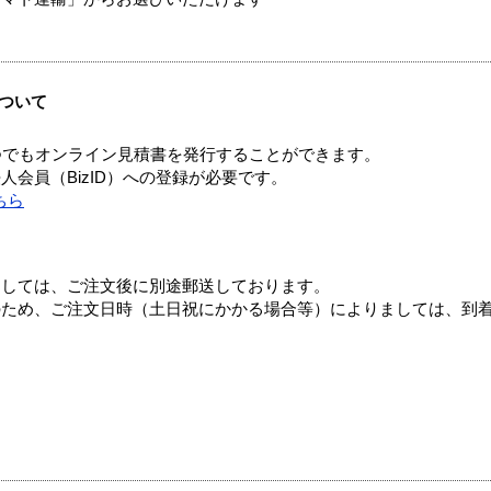
ついて
つでもオンライン見積書を発行することができます。
会員（BizID）への登録が必要です。
ちら
ましては、ご注文後に別途郵送しております。
のため、ご注文日時（土日祝にかかる場合等）によりましては、到