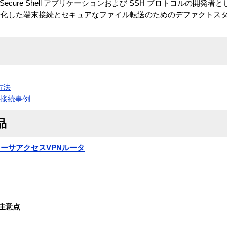
ity 社は、Secure Shell アプリケーションおよび SSH プロトコルの
号化した端末接続とセキュアなファイル転送のためのデファクトス
方法
相互接続事例
品
0 イーサアクセスVPNルータ
注意点