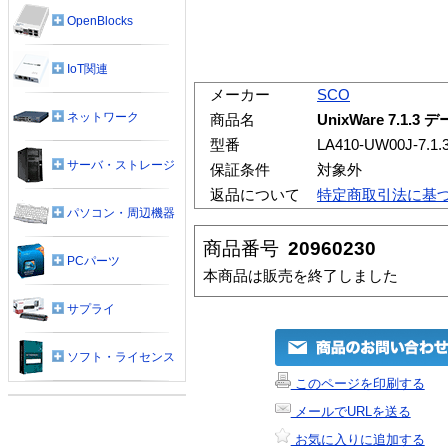
OpenBlocks
IoT関連
メーカー
SCO
ネットワーク
商品名
UnixWare 7.
型番
LA410-UW00J-7.1.
サーバ・ストレージ
保証条件
対象外
返品について
特定商取引法に基
パソコン・周辺機器
商品番号
20960230
PCパーツ
本商品は販売を終了しました
サプライ
ソフト・ライセンス
このページを印刷する
メールでURLを送る
お気に入りに追加する