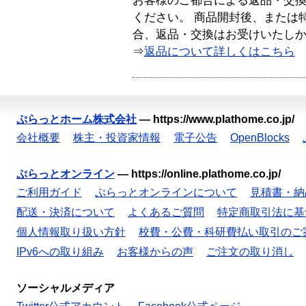
お客様のご都合による返品・交
ください。 商品開封後、または
合、返品・交換はお受けいたし
⇒
返品について詳しくはこちら
ぷらっとホーム株式会社
—
https://www.plathome.co.jp/
会社概要
株主・投資家情報
電子公告
OpenBlocks
ぷらっとオンライン
—
https://online.plathome.co.jp/
ご利用ガイド
ぷらっとオンラインについて
見積書・納
配送・決済について
よくあるご質問
特定商取引法に基
個人情報取り扱い方針
校費・公費・科研費払い取引のご
IPv6への取り組み
お客様からの声
ご注文の取り消し
ソーシャルメディア