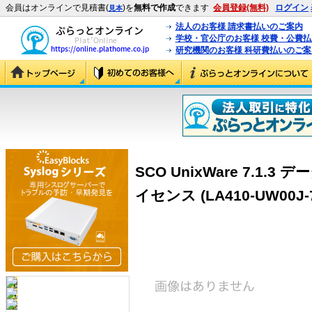
会員はオンラインで見積書(
)を
無料で作成
できます
会員登録(無料)
ログイン
見本
法人のお客様 請求書払いのご案内
学校・官公庁のお客様 校費・公費
研究機関のお客様 科研費払いのご案
SCO UnixWare 7.1
イセンス (LA410-UW00J-7