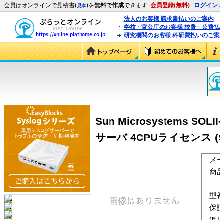
会員はオンラインで見積書(
)を
無料で作成
できます
会員登録(無料)
ログイン
見本
法人のお客様 請求書払いのご案内
学校・官公庁のお客様 校費・公費
研究機関のお客様 科研費払いのご案
Sun Microsystems S
サーバ 4CPUライセンス (SOL
メ
商
型
保
返