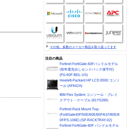
その他、多数のメーカー商品を取り扱ってます
注目の商品
Fortinet FortiGate-60Fバンドルモデル
(初年度先出しセンドバック保守付)
(FG-60F-BDL-US)
Hewlett-Packard HP LCD 8500 コンソ
ール (AF642A)
IBM Flex System コンソール・ブレイ
クアウト・ケーブル (81Y5286)
Fortinet Rack Mount Tray
(FortiGate40F/50E/60E/60F/61F/80E/8
0F/FS-108E) (SP-RACKTRAY-02)
Fortinet FortiGate-80F バンドルモデル