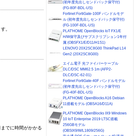
(初年度先出しセンドバック保守付)
(FG-80F-BDL-US)
Fortinet FortiGate-100F バンドルモデ
ル (初年度先出しセンドバック保守付)
(FG-100F-BDL-US)
ます。
PLAT'HOME OpenBlocks IoT FX1/E
H/W保守及びサブスクリプション1年付
属 (OBSFX1/E/D11/H1S1)
LENOVO 20X2SC8G00 ThinkPad L14
Gen2 (20X2SC8G00)
エイム電子 光ファイバーケーブル
DLC/DSC MM62.5 1m (AFP2-
DLC/DSC-62-01)
Fortinet FortiGate-40F バンドルモデル
(初年度先出しセンドバック保守付)
(FG-40F-BDL-US)
PLAT'HOME OpenBlocks A16 Debian
11搭載モデル (OBSA16/D11A)
PLAT'HOME OpenBlocks IX9 Windows
10 IoT Enterprise 2019 LTSC搭載
256GBモデル
着までに時間がかかる
(OBSIX9/W/L1809/256G)