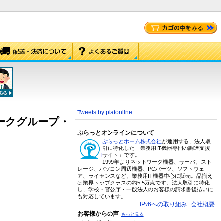
Tweets by platonline
ーム ワークグループ・
ぷらっとオンラインについて
ぷらっとホーム株式会社
が運用する、法人取
引に特化した「業務用IT機器専門の調達支援
サイト」です。
1999年よりネットワーク機器、サーバ、スト
レージ、パソコン周辺機器、PCパーツ、ソフトウェ
ア、ライセンスなど、業務用IT機器中心に販売。品揃え
は業界トップクラスの約5.5万点です。法人取引に特化
し、学校・官公庁・一般法人のお客様の請求書後払いに
も対応しています。
IPv6への取り組み
会社概要
お客様からの声
もっと見る