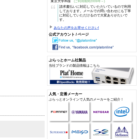
東京大学/K様
(ご利用期間2009年～)
“
請求書払いに対応していただいているので利用
しております。メールでの問い合わせにも丁寧
に対応していただけるので大変ありがたいで
す。
あなたの声をお寄せください!
公式アカウント / ページ
ぷらっとホーム社製品
当社ブランドの製品情報はこちら
人気・定番メーカー
ぷらっとオンラインで人気のメーカーをご紹介！