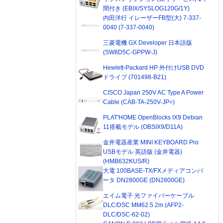
間付き (EBIX/SYSLOG120G/1Y)
内田洋行 イレーザーFB型(大) 7-337-
0040 (7-337-0040)
三菱電機 GX Developer 日本語版
(SW8D5C-GPPW-J)
Hewlett-Packard HP 外付けUSB DVD
ドライブ (701498-B21)
CISCO Japan 250V AC Type A Power
Cable (CAB-TA-250V-JP=)
PLAT'HOME OpenBlocks IX9 Debian
11搭載モデル (OBSIX9/D11A)
金井電器産業 MINI KEYBOARD Pro
USBモデル 英語版 (金井電器)
(HMB632KUS/R)
大電 100BASE-TX/FXメディアコンバ
ータ DN2800GE (DN2800GE)
エイム電子 光ファイバーケーブル
DLC/DSC MM62.5 2m (AFP2-
DLC/DSC-62-02)