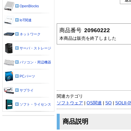
OpenBlocks
IoT関連
商品番号
20960222
ネットワーク
本商品は販売を終了しました
サーバ・ストレージ
パソコン・周辺機器
PCパーツ
サプライ
関連カテゴリ
ソフトウェア
|
OS関連
|
SO
|
SOLII-
ソフト・ライセンス
商品説明