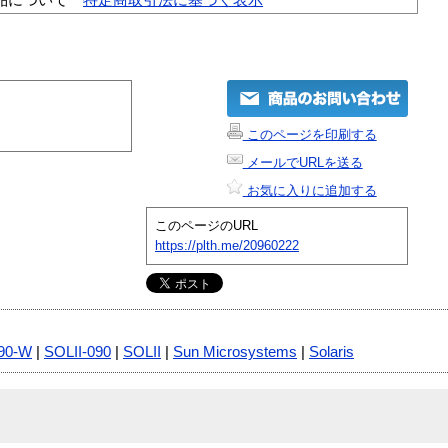
このページを印刷する
メールでURLを送る
お気に入りに追加する
このページのURL
https://plth.me/20960222
090-W
|
SOLII-090
|
SOLII
|
Sun Microsystems
|
Solaris