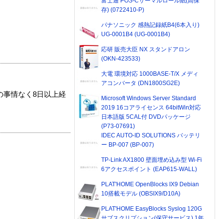
富士通 POS-Cサーマルロール紙(高保
存) (0722410-P)
パナソニック 感熱記録紙B4(6本入り)
UG-0001B4 (UG-0001B4)
応研 販売大臣 NX スタンドアロン
(OKN-423533)
大電 環境対応 1000BASE-T/X メディ
アコンバータ (DN1800SG2E)
の事情なく8日以上経
Microsoft Windows Server Standard
2019 16コアライセンス 64bitWin対応
日本語版 5CAL付 DVDパッケージ
(P73-07691)
IDEC AUTO-ID SOLUTIONS バッテリ
ー BP-007 (BP-007)
TP-Link AX1800 壁面埋め込み型 Wi-Fi
6アクセスポイント (EAP615-WALL)
PLAT'HOME OpenBlocks IX9 Debian
10搭載モデル (OBSIX9/D10A)
PLAT'HOME EasyBlocks Syslog 120G
サブスクリプション(保守サービス) 1年