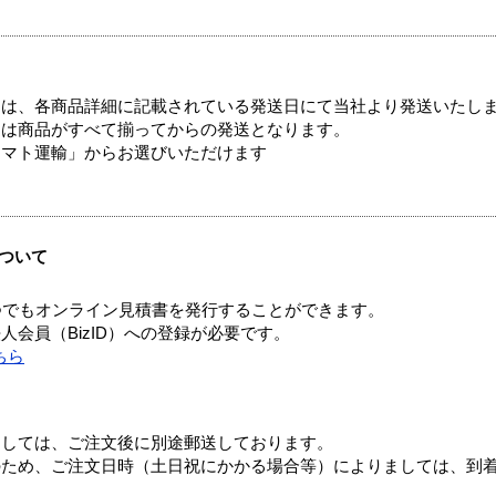
ては、各商品詳細に記載されている発送日にて当社より発送いたし
送は商品がすべて揃ってからの発送となります。
ヤマト運輸」からお選びいただけます
ついて
つでもオンライン見積書を発行することができます。
会員（BizID）への登録が必要です。
ちら
ましては、ご注文後に別途郵送しております。
のため、ご注文日時（土日祝にかかる場合等）によりましては、到