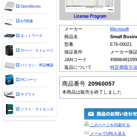
OpenBlocks
IoT関連
メーカー
Microsoft
ネットワーク
商品名
Small Busin
型番
E76-00021
サーバ・ストレージ
保証条件
メーカー保
JANコード
49886481099
パソコン・周辺機器
返品について
特定商取引
PCパーツ
商品番号
20960057
本商品は販売を終了しました
サプライ
ソフト・ライセンス
このページを印刷する
メールでURLを送る