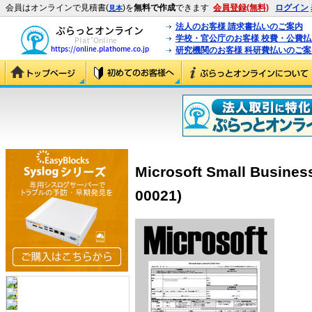
会員はオンラインで見積書(
)を
無料で作成
できます
会員登録(無料)
ログイン
見本
法人のお客様 請求書払いのご案内
学校・官公庁のお客様 校費・公費
研究機関のお客様 科研費払いのご案
Microsoft Small Busines
00021)