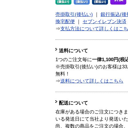
売掛取引(後払い)
｜
銀行振込(後
換宅配便
｜
セブンイレブン決済
⇒
支払方法について詳しくはこ
送料について
1つのご注文毎に
一律1,100円(税
※売掛取引(後払い)のお客様は33
無料！
⇒
送料について詳しくはこちら
配送について
在庫がある場合のご注文につき
いる発送日にて当社より発送い
尚、複数の商品をご注文の場合