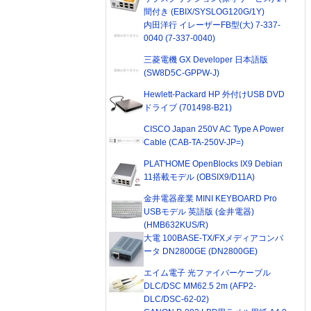
間付き (EBIX/SYSLOG120G/1Y)
内田洋行 イレーザーFB型(大) 7-337-
0040 (7-337-0040)
三菱電機 GX Developer 日本語版
(SW8D5C-GPPW-J)
Hewlett-Packard HP 外付けUSB DVD
ドライブ (701498-B21)
CISCO Japan 250V AC Type A Power
Cable (CAB-TA-250V-JP=)
PLAT'HOME OpenBlocks IX9 Debian
11搭載モデル (OBSIX9/D11A)
金井電器産業 MINI KEYBOARD Pro
USBモデル 英語版 (金井電器)
(HMB632KUS/R)
大電 100BASE-TX/FXメディアコンバ
ータ DN2800GE (DN2800GE)
エイム電子 光ファイバーケーブル
DLC/DSC MM62.5 2m (AFP2-
DLC/DSC-62-02)