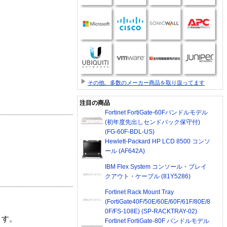
その他、多数のメーカー商品を取り扱ってます
注目の商品
Fortinet FortiGate-60Fバンドルモデル
(初年度先出しセンドバック保守付)
(FG-60F-BDL-US)
Hewlett-Packard HP LCD 8500 コンソ
ール (AF642A)
IBM Flex System コンソール・ブレイ
クアウト・ケーブル (81Y5286)
Fortinet Rack Mount Tray
(FortiGate40F/50E/60E/60F/61F/80E/8
0F/FS-108E) (SP-RACKTRAY-02)
ます。
Fortinet FortiGate-80F バンドルモデル