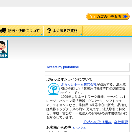
Tweets by platonline
ぷらっとオンラインについて
ぷらっとホーム株式会社
が運用する、法人取
引に特化した「業務用IT機器専門の調達支援
サイト」です。
1999年よりネットワーク機器、サーバ、スト
レージ、パソコン周辺機器、PCパーツ、ソフトウェ
ア、ライセンスなど、業務用IT機器中心に販売。品揃え
は業界トップクラスの約5.5万点です。法人取引に特化
し、学校・官公庁・一般法人のお客様の請求書後払いに
も対応しています。
IPv6への取り組み
会社概要
お客様からの声
もっと見る