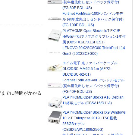
(初年度先出しセンドバック保守付)
(FG-80F-BDL-US)
Fortinet FortiGate-100F バンドルモデ
ル (初年度先出しセンドバック保守付)
(FG-100F-BDL-US)
PLAT'HOME OpenBlocks IoT FX1/E
H/W保守及びサブスクリプション1年付
属 (OBSFX1/E/D11/H1S1)
LENOVO 20X2SC8G00 ThinkPad L14
Gen2 (20X2SC8G00)
エイム電子 光ファイバーケーブル
DLC/DSC MM62.5 1m (AFP2-
DLC/DSC-62-01)
Fortinet FortiGate-40F バンドルモデル
(初年度先出しセンドバック保守付)
(FG-40F-BDL-US)
着までに時間がかかる
PLAT'HOME OpenBlocks A16 Debian
11搭載モデル (OBSA16/D11A)
PLAT'HOME OpenBlocks IX9 Windows
10 IoT Enterprise 2019 LTSC搭載
256GBモデル
(OBSIX9/W/L1809/256G)