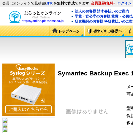
会員はオンラインで見積書(
)を
無料で作成
できます
会員登録(無料)
ログイン
見本
法人のお客様 請求書払いのご案内
学校・官公庁のお客様 校費・公費
研究機関のお客様 科研費払いのご案
Symantec Backup Exe
メ
商
型
保
返