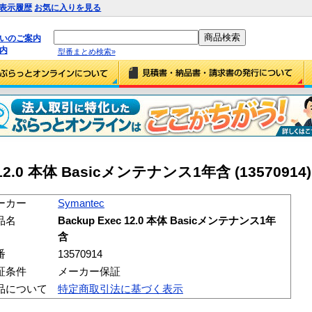
表示履歴
お気に入りを見る
払いのご案内
内
型番まとめ検索»
c 12.0 本体 Basicメンテナンス1年含 (13570914)
ーカー
Symantec
品名
Backup Exec 12.0 本体 Basicメンテナンス1年
含
番
13570914
証条件
メーカー保証
品について
特定商取引法に基づく表示