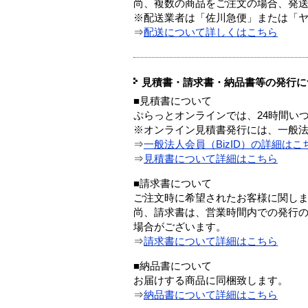
尚、複数の商品をご注文の場合、発
※配送業者は「佐川急便」または「
⇒
配送について詳しくはこちら
見積書・請求書・納品書等の発行に
■見積書について
ぷらっとオンラインでは、24時間い
※オンライン見積書発行には、一般法人
⇒
一般法人会員（BizID）の詳細はこ
⇒
見積書について詳細はこちら
■請求書について
ご注文時に希望されたお客様に関し
尚、請求書は、営業時間内での発行
場合がございます。
⇒
請求書について詳細はこちら
■納品書について
お届けする商品に同梱致します。
⇒
納品書について詳細はこちら