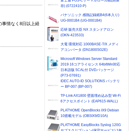
富士通 POS-Cサーマルロール紙(高保
存) (0722410-P)
パナソニック 感熱記録紙B4(6本入り)
UG-0001B4 (UG-0001B4)
の事情なく8日以上経
応研 販売大臣 NX スタンドアロン
(OKN-423533)
大電 環境対応 1000BASE-T/X メディ
アコンバータ (DN1800SG2E)
Microsoft Windows Server Standard
2019 16コアライセンス 64bitWin対応
日本語版 5CAL付 DVDパッケージ
(P73-07691)
IDEC AUTO-ID SOLUTIONS バッテリ
ー BP-007 (BP-007)
TP-Link AX1800 壁面埋め込み型 Wi-Fi
6アクセスポイント (EAP615-WALL)
PLAT'HOME OpenBlocks IX9 Debian
10搭載モデル (OBSIX9/D10A)
PLAT'HOME EasyBlocks Syslog 120G
サブスクリプション(保守サービス) 1年