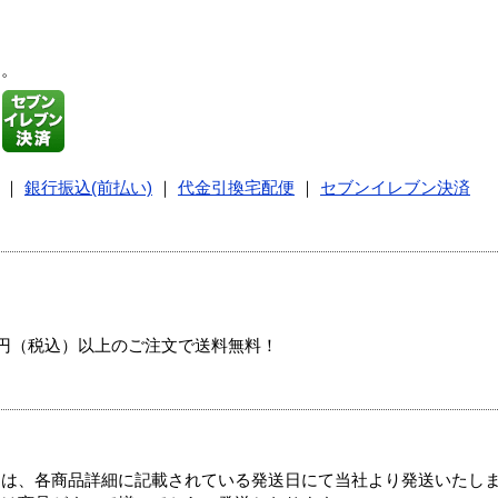
す。
｜
銀行振込(前払い)
｜
代金引換宅配便
｜
セブンイレブン決済
00円（税込）以上のご注文で送料無料！
ては、各商品詳細に記載されている発送日にて当社より発送いたし