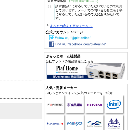
東京大学/K様
(ご利用期間2009年～)
“
請求書払いに対応していただいているので利用
しております。メールでの問い合わせにも丁寧
に対応していただけるので大変ありがたいで
す。
あなたの声をお寄せください!
公式アカウント / ページ
ぷらっとホーム社製品
当社ブランドの製品情報はこちら
人気・定番メーカー
ぷらっとオンラインで人気のメーカーをご紹介！