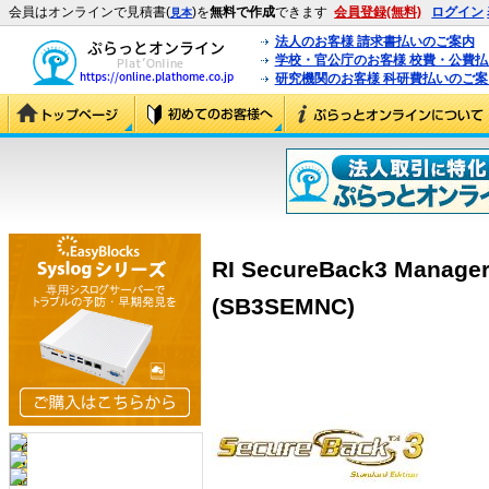
会員はオンラインで見積書(
)を
無料で作成
できます
会員登録(無料)
ログイン
見本
法人のお客様 請求書払いのご案内
学校・官公庁のお客様 校費・公費
研究機関のお客様 科研費払いのご案
RI SecureBack3 Manager
(SB3SEMNC)