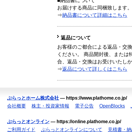
■納品書について
お届けする商品に同梱致します
⇒
納品書について詳細はこちら
返品について
お客様のご都合による返品・交
ください。 商品開封後、または
合、返品・交換はお受けいたし
⇒
返品について詳しくはこちら
ぷらっとホーム株式会社
—
https://www.plathome.co.jp/
会社概要
株主・投資家情報
電子公告
OpenBlocks
ぷらっとオンライン
—
https://online.plathome.co.jp/
ご利用ガイド
ぷらっとオンラインについて
見積書・納