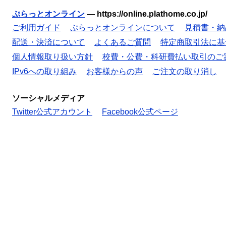
ぷらっとオンライン
—
https://online.plathome.co.jp/
ご利用ガイド
ぷらっとオンラインについて
見積書・納
配送・決済について
よくあるご質問
特定商取引法に基
個人情報取り扱い方針
校費・公費・科研費払い取引のご
IPv6への取り組み
お客様からの声
ご注文の取り消し
ソーシャルメディア
Twitter公式アカウント
Facebook公式ページ