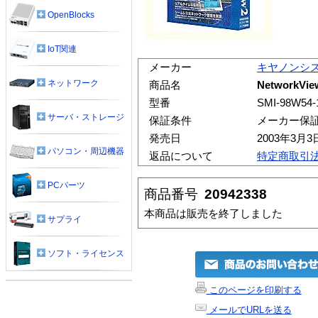
OpenBlocks
IoT関連
メーカー
キヤノンシ
ネットワーク
商品名
NetworkV
型番
SMI-98W54-
サーバ・ストレージ
保証条件
メーカー保
発売日
2003年3月3
パソコン・周辺機器
返品について
特定商取引
PCパーツ
商品番号
20942338
本商品は販売を終了しました
サプライ
ソフト・ライセンス
このページを印刷する
メールでURLを送る