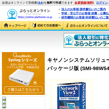
会員はオンラインで見積書(
)を
無料で作成
できます
会員登録(無料)
ログイン
見本
法人のお客様 請求書払いのご案内
学校・官公庁のお客様 校費・公費
研究機関のお客様 科研費払いのご案
キヤノンシステムソリューショ
パッケージ版 (SMI-98W54-