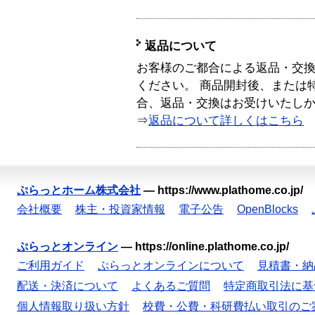
返品について
お客様のご都合による返品・交
ください。 商品開封後、または
合、返品・交換はお受けいたし
⇒
返品について詳しくはこちら
ぷらっとホーム株式会社
—
https://www.plathome.co.jp/
会社概要
株主・投資家情報
電子公告
OpenBlocks
ぷらっとオンライン
—
https://online.plathome.co.jp/
ご利用ガイド
ぷらっとオンラインについて
見積書・納
配送・決済について
よくあるご質問
特定商取引法に基
個人情報取り扱い方針
校費・公費・科研費払い取引のご