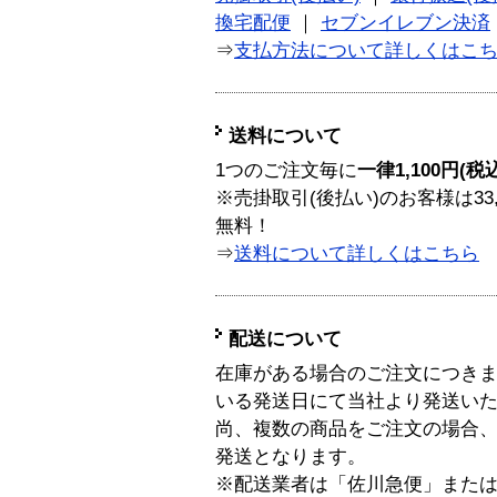
換宅配便
｜
セブンイレブン決済
⇒
支払方法について詳しくはこ
送料について
1つのご注文毎に
一律1,100円(税
※売掛取引(後払い)のお客様は33
無料！
⇒
送料について詳しくはこちら
配送について
在庫がある場合のご注文につき
いる発送日にて当社より発送い
尚、複数の商品をご注文の場合
発送となります。
※配送業者は「佐川急便」また