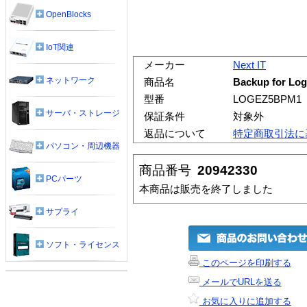
OpenBlocks
IoT関連
メーカー
Next IT
ネットワーク
商品名
Backup for 
型番
LOGEZ5BPM1
サーバ・ストレージ
保証条件
対象外
返品について
特定商取引法に
パソコン・周辺機器
商品番号
20942330
PCパーツ
本商品は販売を終了しました
サプライ
ソフト・ライセンス
このページを印刷する
メールでURLを送る
お気に入りに追加する