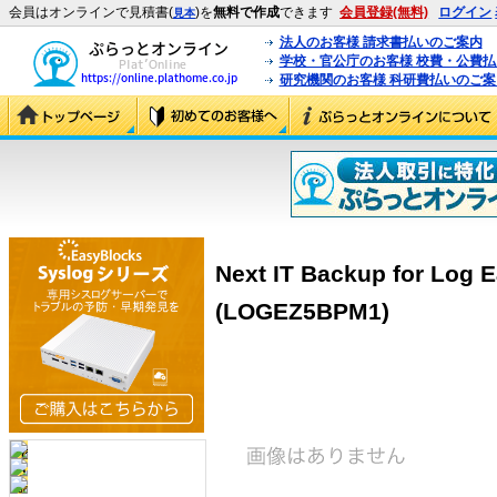
会員はオンラインで見積書(
)を
無料で作成
できます
会員登録(無料)
ログイン
見本
法人のお客様 請求書払いのご案内
学校・官公庁のお客様 校費・公費
研究機関のお客様 科研費払いのご案
Next IT Backup for 
(LOGEZ5BPM1)