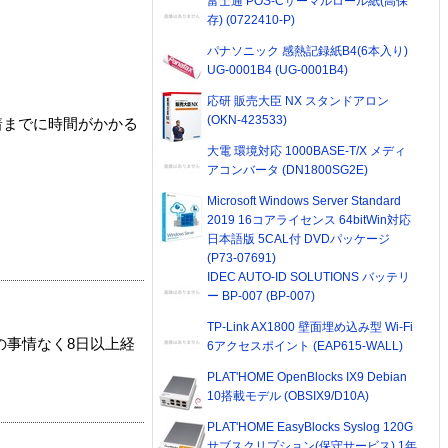
富士通 POS-Cサーマルロール紙(高保
存) (0722410-P)
パナソニック 感熱記録紙B4(6本入り)
UG-0001B4 (UG-0001B4)
応研 販売大臣 NX スタンドアロン
(OKN-423533)
着までに時間がかかる
大電 環境対応 1000BASE-T/X メディ
アコンバータ (DN1800SG2E)
Microsoft Windows Server Standard
2019 16コアライセンス 64bitWin対応
日本語版 5CAL付 DVDパッケージ
(P73-07691)
IDEC AUTO-ID SOLUTIONS バッテリ
ー BP-007 (BP-007)
TP-Link AX1800 壁面埋め込み型 Wi-Fi
の事情なく8日以上経
6アクセスポイント (EAP615-WALL)
PLAT'HOME OpenBlocks IX9 Debian
10搭載モデル (OBSIX9/D10A)
PLAT'HOME EasyBlocks Syslog 120G
サブスクリプション(保守サービス) 1年