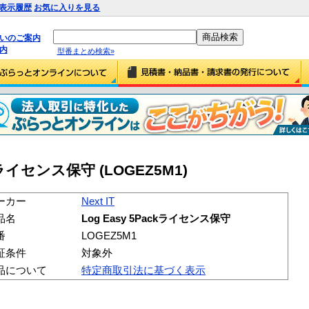
表示履歴
お気に入りを見る
払いのご案内
内
型番まとめ検索»
ackライセンス保守 (LOGEZ5M1)
ーカー
Next IT
品名
Log Easy 5Packライセンス保守
番
LOGEZ5M1
証条件
対象外
品について
特定商取引法に基づく表示