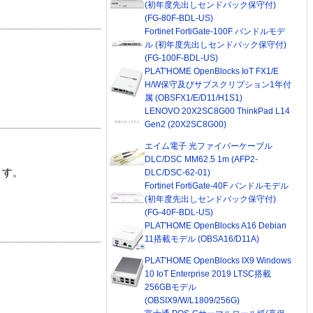
(初年度先出しセンドバック保守付)
(FG-80F-BDL-US)
Fortinet FortiGate-100F バンドルモデ
ル (初年度先出しセンドバック保守付)
(FG-100F-BDL-US)
PLAT'HOME OpenBlocks IoT FX1/E
H/W保守及びサブスクリプション1年付
属 (OBSFX1/E/D11/H1S1)
LENOVO 20X2SC8G00 ThinkPad L14
Gen2 (20X2SC8G00)
エイム電子 光ファイバーケーブル
DLC/DSC MM62.5 1m (AFP2-
ます。
DLC/DSC-62-01)
Fortinet FortiGate-40F バンドルモデル
(初年度先出しセンドバック保守付)
(FG-40F-BDL-US)
PLAT'HOME OpenBlocks A16 Debian
11搭載モデル (OBSA16/D11A)
PLAT'HOME OpenBlocks IX9 Windows
10 IoT Enterprise 2019 LTSC搭載
256GBモデル
(OBSIX9/W/L1809/256G)