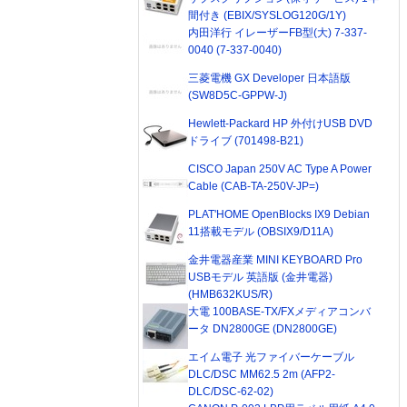
間付き (EBIX/SYSLOG120G/1Y)
内田洋行 イレーザーFB型(大) 7-337-
0040 (7-337-0040)
三菱電機 GX Developer 日本語版
(SW8D5C-GPPW-J)
Hewlett-Packard HP 外付けUSB DVD
ドライブ (701498-B21)
CISCO Japan 250V AC Type A Power
Cable (CAB-TA-250V-JP=)
PLAT'HOME OpenBlocks IX9 Debian
11搭載モデル (OBSIX9/D11A)
金井電器産業 MINI KEYBOARD Pro
USBモデル 英語版 (金井電器)
(HMB632KUS/R)
大電 100BASE-TX/FXメディアコンバ
ータ DN2800GE (DN2800GE)
エイム電子 光ファイバーケーブル
DLC/DSC MM62.5 2m (AFP2-
DLC/DSC-62-02)