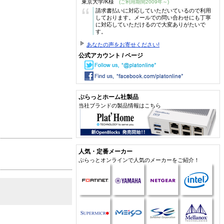
東京大学/K様
(ご利用期間2009年～)
“
請求書払いに対応していただいているので利用
しております。メールでの問い合わせにも丁寧
に対応していただけるので大変ありがたいで
す。
あなたの声をお寄せください!
公式アカウント / ページ
ぷらっとホーム社製品
当社ブランドの製品情報はこちら
人気・定番メーカー
ぷらっとオンラインで人気のメーカーをご紹介！