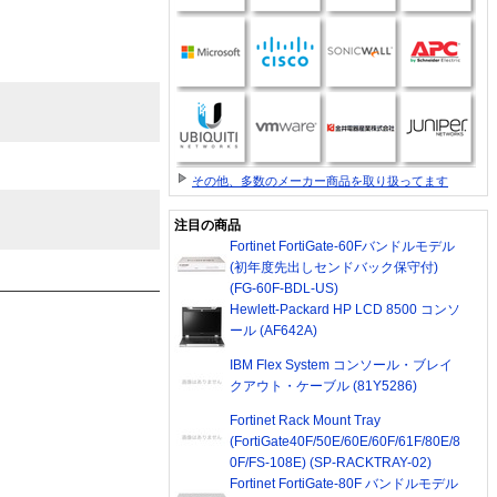
その他、多数のメーカー商品を取り扱ってます
注目の商品
Fortinet FortiGate-60Fバンドルモデル
(初年度先出しセンドバック保守付)
(FG-60F-BDL-US)
Hewlett-Packard HP LCD 8500 コンソ
ール (AF642A)
IBM Flex System コンソール・ブレイ
クアウト・ケーブル (81Y5286)
Fortinet Rack Mount Tray
(FortiGate40F/50E/60E/60F/61F/80E/8
0F/FS-108E) (SP-RACKTRAY-02)
Fortinet FortiGate-80F バンドルモデル