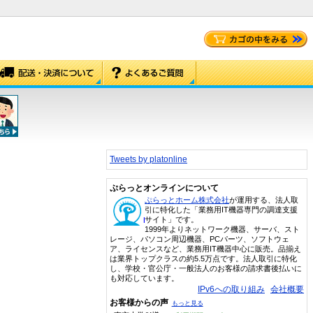
Tweets by platonline
ぷらっとオンラインについて
ぷらっとホーム株式会社
が運用する、法人取
引に特化した「業務用IT機器専門の調達支援
サイト」です。
1999年よりネットワーク機器、サーバ、スト
レージ、パソコン周辺機器、PCパーツ、ソフトウェ
ア、ライセンスなど、業務用IT機器中心に販売。品揃え
は業界トップクラスの約5.5万点です。法人取引に特化
し、学校・官公庁・一般法人のお客様の請求書後払いに
も対応しています。
IPv6への取り組み
会社概要
お客様からの声
もっと見る