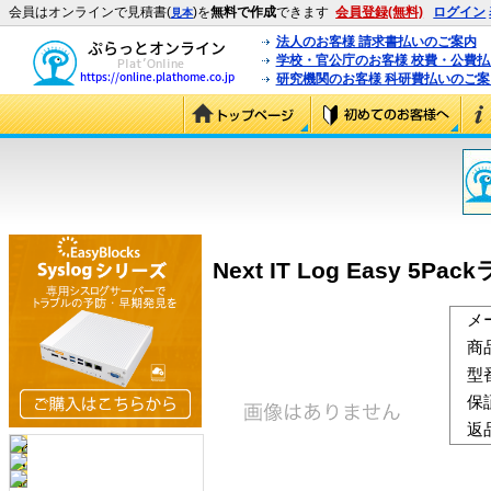
会員はオンラインで見積書(
)を
無料で作成
できます
会員登録(無料)
ログイン
見本
法人のお客様 請求書払いのご案内
学校・官公庁のお客様 校費・公費
研究機関のお客様 科研費払いのご案
Next IT Log Easy 5P
メ
商
型
保
返