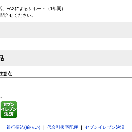
電話、FAXによるサポート（1年間）
お問合せください。
品
注意点
す。
｜
銀行振込(前払い)
｜
代金引換宅配便
｜
セブンイレブン決済