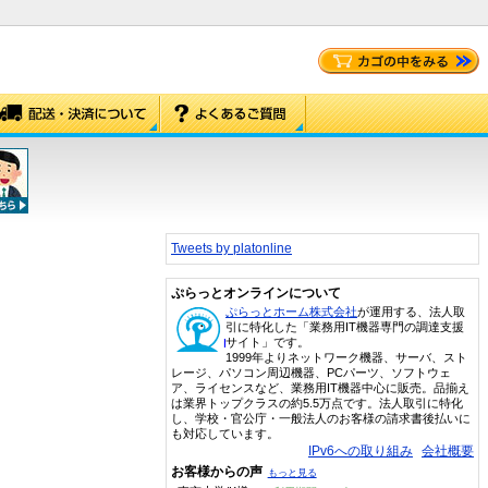
Tweets by platonline
ぷらっとオンラインについて
ぷらっとホーム株式会社
が運用する、法人取
引に特化した「業務用IT機器専門の調達支援
サイト」です。
1999年よりネットワーク機器、サーバ、スト
レージ、パソコン周辺機器、PCパーツ、ソフトウェ
ア、ライセンスなど、業務用IT機器中心に販売。品揃え
は業界トップクラスの約5.5万点です。法人取引に特化
し、学校・官公庁・一般法人のお客様の請求書後払いに
も対応しています。
IPv6への取り組み
会社概要
お客様からの声
もっと見る