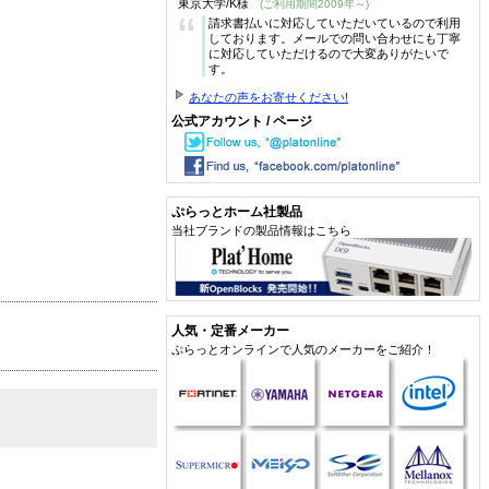
東京大学/K様
(ご利用期間2009年～)
“
請求書払いに対応していただいているので利用
しております。メールでの問い合わせにも丁寧
に対応していただけるので大変ありがたいで
す。
あなたの声をお寄せください!
公式アカウント / ページ
ぷらっとホーム社製品
当社ブランドの製品情報はこちら
人気・定番メーカー
ぷらっとオンラインで人気のメーカーをご紹介！