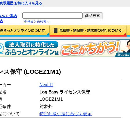
表示履歴
お気に入りを見る
払いのご案内
内
型番まとめ検索»
センス保守 (LOGEZ1M1)
ーカー
Next IT
品名
Log Easy ライセンス保守
番
LOGEZ1M1
証条件
対象外
品について
特定商取引法に基づく表示