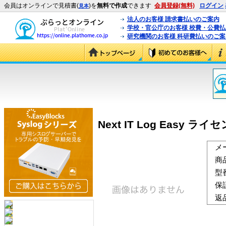
会員はオンラインで見積書(
)を
無料で作成
できます
会員登録(無料)
ログイン
見本
法人のお客様 請求書払いのご案内
学校・官公庁のお客様 校費・公費
研究機関のお客様 科研費払いのご案
Next IT Log Easy ライ
メ
商
型
保
返