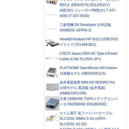
間付き (EBIX/SYSLOG120G/1Y)
内田洋行 イレーザーFB型(大) 7-337-
0040 (7-337-0040)
三菱電機 GX Developer 日本語版
(SW8D5C-GPPW-J)
Hewlett-Packard HP 外付けUSB DVD
ドライブ (701498-B21)
CISCO Japan 250V AC Type A Power
Cable (CAB-TA-250V-JP=)
PLAT'HOME OpenBlocks IX9 Debian
11搭載モデル (OBSIX9/D11A)
金井電器産業 MINI KEYBOARD Pro
USBモデル 英語版 (金井電器)
(HMB632KUS/R)
大電 100BASE-TX/FXメディアコンバ
ータ DN2800GE (DN2800GE)
エイム電子 光ファイバーケーブル
DLC/DSC MM62.5 2m (AFP2-
DLC/DSC-62-02)