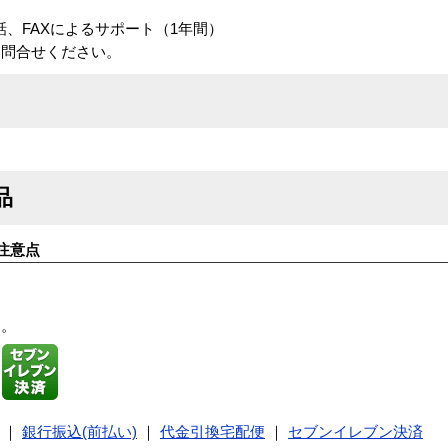
電話、FAXによるサポート（1年間）
お問合せください。
品
注意点
す。
｜
銀行振込(前払い)
｜
代金引換宅配便
｜
セブンイレブン決済