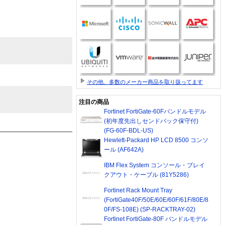
その他、多数のメーカー商品を取り扱ってます
注目の商品
Fortinet FortiGate-60Fバンドルモデル
(初年度先出しセンドバック保守付)
(FG-60F-BDL-US)
Hewlett-Packard HP LCD 8500 コンソ
ール (AF642A)
IBM Flex System コンソール・ブレイ
クアウト・ケーブル (81Y5286)
Fortinet Rack Mount Tray
(FortiGate40F/50E/60E/60F/61F/80E/8
0F/FS-108E) (SP-RACKTRAY-02)
Fortinet FortiGate-80F バンドルモデル