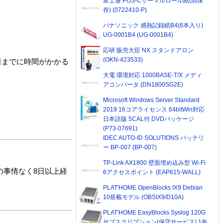
富士通 POS-Cサーマルロール紙(高保
存) (0722410-P)
パナソニック 感熱記録紙B4(6本入り)
UG-0001B4 (UG-0001B4)
応研 販売大臣 NX スタンドアロン
(OKN-423533)
着までに時間がかかる
大電 環境対応 1000BASE-T/X メディ
アコンバータ (DN1800SG2E)
Microsoft Windows Server Standard
2019 16コアライセンス 64bitWin対応
日本語版 5CAL付 DVDパッケージ
(P73-07691)
IDEC AUTO-ID SOLUTIONS バッテリ
ー BP-007 (BP-007)
TP-Link AX1800 壁面埋め込み型 Wi-Fi
の事情なく8日以上経
6アクセスポイント (EAP615-WALL)
PLAT'HOME OpenBlocks IX9 Debian
10搭載モデル (OBSIX9/D10A)
PLAT'HOME EasyBlocks Syslog 120G
サブスクリプション(保守サービス) 1年