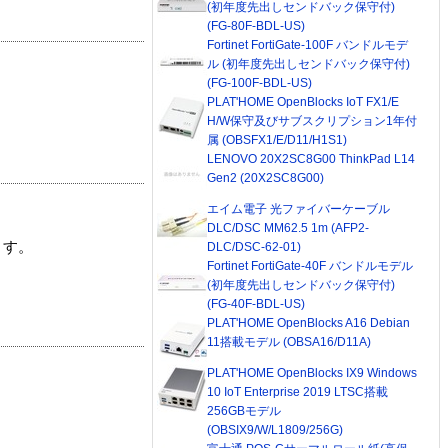
(初年度先出しセンドバック保守付)
(FG-80F-BDL-US)
Fortinet FortiGate-100F バンドルモデ
ル (初年度先出しセンドバック保守付)
(FG-100F-BDL-US)
PLAT'HOME OpenBlocks IoT FX1/E
H/W保守及びサブスクリプション1年付
属 (OBSFX1/E/D11/H1S1)
LENOVO 20X2SC8G00 ThinkPad L14
Gen2 (20X2SC8G00)
エイム電子 光ファイバーケーブル
DLC/DSC MM62.5 1m (AFP2-
ます。
DLC/DSC-62-01)
Fortinet FortiGate-40F バンドルモデル
(初年度先出しセンドバック保守付)
(FG-40F-BDL-US)
PLAT'HOME OpenBlocks A16 Debian
11搭載モデル (OBSA16/D11A)
PLAT'HOME OpenBlocks IX9 Windows
10 IoT Enterprise 2019 LTSC搭載
256GBモデル
(OBSIX9/W/L1809/256G)