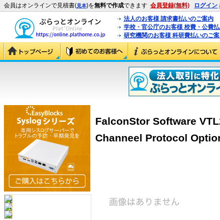
会員はオンラインで見積書(
)を
無料で作成
できます
会員登録(無料)
ログイン
見本
法人のお客様 請求書払いのご案内
学校・官公庁のお客様 校費・公費
研究機関のお客様 科研費払いのご案
FalconStor Software VTL2
Channeel Protocol Opt