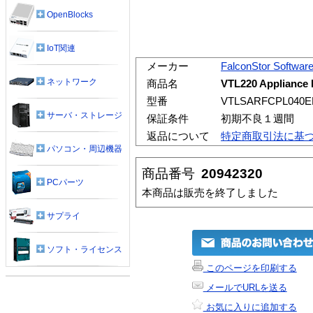
OpenBlocks
IoT関連
メーカー
FalconStor Softwar
ネットワーク
商品名
VTL220 Appliance K
型番
VTLSARFCPL040E
サーバ・ストレージ
保証条件
初期不良１週間
返品について
特定商取引法に基
パソコン・周辺機器
商品番号
20942320
PCパーツ
本商品は販売を終了しました
サプライ
ソフト・ライセンス
このページを印刷する
メールでURLを送る
お気に入りに追加する