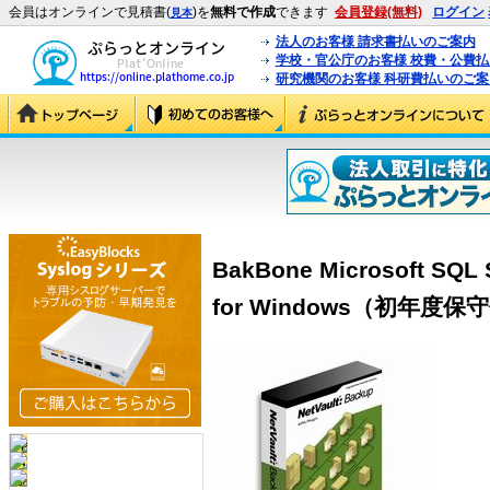
会員はオンラインで見積書(
)を
無料で作成
できます
会員登録(無料)
ログイン
見本
法人のお客様 請求書払いのご案内
学校・官公庁のお客様 校費・公費
研究機関のお客様 科研費払いのご案
BakBone Microsoft SQL 
for Windows（初年度保守付