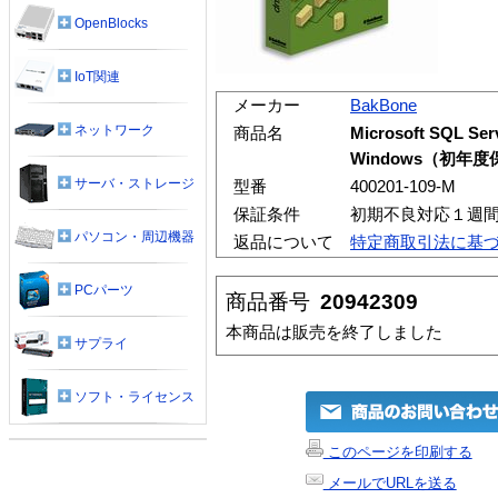
OpenBlocks
IoT関連
メーカー
BakBone
ネットワーク
商品名
Microsoft SQL Ser
Windows（初年
サーバ・ストレージ
型番
400201-109-M
保証条件
初期不良対応１週
パソコン・周辺機器
返品について
特定商取引法に基
PCパーツ
商品番号
20942309
本商品は販売を終了しました
サプライ
ソフト・ライセンス
このページを印刷する
メールでURLを送る