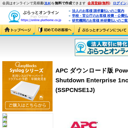
会員はオンラインで見積書(
)を
無料で作成
できます
会員登録(無料)
ログイン
見本
法人のお客様 請求書払いのご案内
学校・官公庁のお客様 校費・公費
研究機関のお客様 科研費払いのご案
APC ダウンロード版 PowerC
Shutdown Enterprise 1no
(SSPCNSE1J)