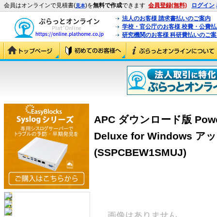
会員はオンラインで見積書(
)を
無料で作成
できます
会員登録(無料)
ログイン
見本
法人のお客様 請求書払いのご案内
学校・官公庁のお客様 校費・公費
研究機関のお客様 科研費払いのご案
APC ダウンロード版 PowerCh
Deluxe for Windo
(SSPCBEW1SMUJ)