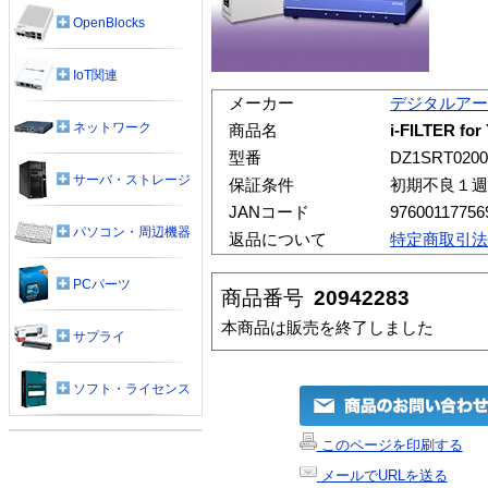
OpenBlocks
IoT関連
メーカー
デジタルアー
ネットワーク
商品名
i-FILTER f
型番
DZ1SRT0200
サーバ・ストレージ
保証条件
初期不良１週
JANコード
97600117756
パソコン・周辺機器
返品について
特定商取引法
PCパーツ
商品番号
20942283
本商品は販売を終了しました
サプライ
ソフト・ライセンス
このページを印刷する
メールでURLを送る