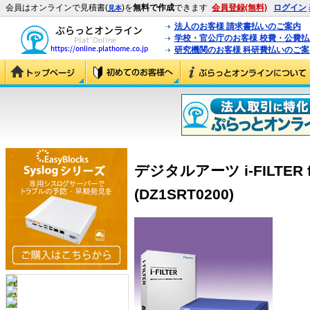
会員はオンラインで見積書(
)を
無料で作成
できます
会員登録(無料)
ログイン
見本
法人のお客様 請求書払いのご案内
学校・官公庁のお客様 校費・公費
研究機関のお客様 科研費払いのご案
デジタルアーツ i-FILTER f
(DZ1SRT0200)