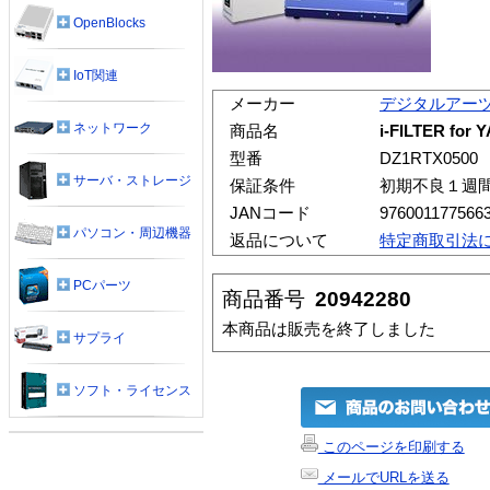
OpenBlocks
IoT関連
メーカー
デジタルアー
ネットワーク
商品名
i-FILTER for
型番
DZ1RTX0500
サーバ・ストレージ
保証条件
初期不良１週
JANコード
976001177566
パソコン・周辺機器
返品について
特定商取引法
PCパーツ
商品番号
20942280
本商品は販売を終了しました
サプライ
ソフト・ライセンス
このページを印刷する
メールでURLを送る