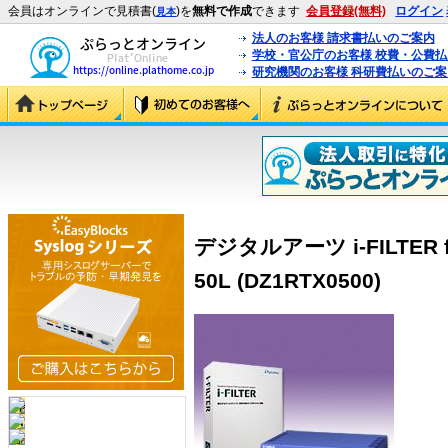
会員はオンラインで見積書(
)を
無料で作成
できます
会員登録(無料)
ログイン
見本
法人のお客様 請求書払いのご案内
学校・官公庁のお客様 校費・公費
研究機関のお客様 科研費払いのご案
デジタルアーツ i-FILTER fo
50L (DZ1RTX0500)