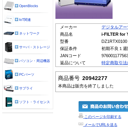
OpenBlocks
IoT関連
メーカー
デジタルアー
ネットワーク
商品名
i-FILTER fo
型番
DZ1RTX0100
サーバ・ストレージ
保証条件
初期不良１週
JANコード
97600117756
パソコン・周辺機器
返品について
特定商取引法
PCパーツ
商品番号
20942277
本商品は販売を終了しました
サプライ
ソフト・ライセンス
このページを印刷する
メールでURLを送る