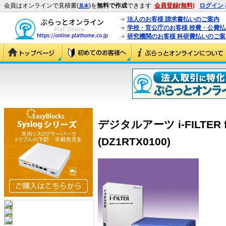
会員はオンラインで見積書(
)を
無料で作成
できます
会員登録(無料)
ログイン
見本
法人のお客様 請求書払いのご案内
学校・官公庁のお客様 校費・公費
研究機関のお客様 科研費払いのご案
デジタルアーツ i-FILTER f
(DZ1RTX0100)