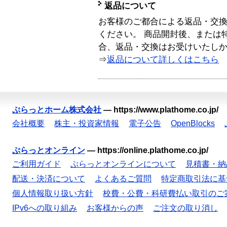
返品について
お客様のご都合による返品・交
ください。 商品開封後、または
合、返品・交換はお受けいたし
⇒
返品について詳しくはこちら
ぷらっとホーム株式会社
—
https://www.plathome.co.jp/
会社概要
株主・投資家情報
電子公告
OpenBlocks
ぷらっとオンライン
—
https://online.plathome.co.jp/
ご利用ガイド
ぷらっとオンラインについて
見積書・納
配送・決済について
よくあるご質問
特定商取引法に基
個人情報取り扱い方針
校費・公費・科研費払い取引のご
IPv6への取り組み
お客様からの声
ご注文の取り消し