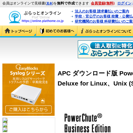
会員はオンラインで見積書(
)を
無料で作成
できます
会員登録(無料)
ログイン
見本
法人のお客様 請求書払いのご案内
学校・官公庁のお客様 校費・公費
研究機関のお客様 科研費払いのご案
APC ダウンロード版 PowerCh
Deluxe for Linux、Unix