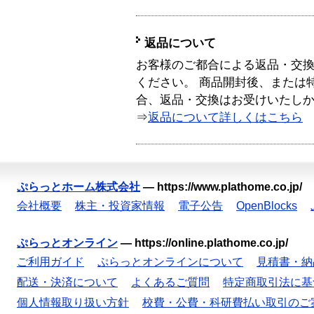
返品について
お客様のご都合による返品・交
ください。 商品開封後、または
合、返品・交換はお受けいたし
⇒
返品について詳しくはこちら
ぷらっとホーム株式会社
—
https://www.plathome.co.jp/
会社概要
株主・投資家情報
電子公告
OpenBlocks
ぷらっとオンライン
—
https://online.plathome.co.jp/
ご利用ガイド
ぷらっとオンラインについて
見積書・納
配送・決済について
よくあるご質問
特定商取引法に基
個人情報取り扱い方針
校費・公費・科研費払い取引のご