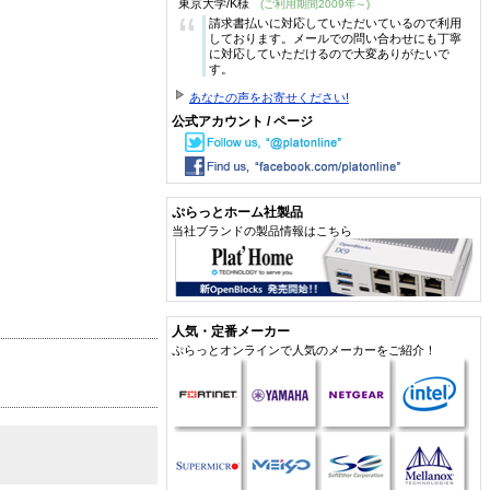
東京大学/K様
(ご利用期間2009年～)
“
請求書払いに対応していただいているので利用
しております。メールでの問い合わせにも丁寧
に対応していただけるので大変ありがたいで
す。
あなたの声をお寄せください!
公式アカウント / ページ
ぷらっとホーム社製品
当社ブランドの製品情報はこちら
人気・定番メーカー
ぷらっとオンラインで人気のメーカーをご紹介！