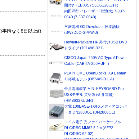
間付き (EBIX/SYSLOG120G/1Y)
内田洋行 イレーザーFB型(大) 7-337-
0040 (7-337-0040)
三菱電機 GX Developer 日本語版
の事情なく8日以上経
(SW8D5C-GPPW-J)
Hewlett-Packard HP 外付けUSB DVD
ドライブ (701498-B21)
CISCO Japan 250V AC Type A Power
Cable (CAB-TA-250V-JP=)
PLAT'HOME OpenBlocks IX9 Debian
11搭載モデル (OBSIX9/D11A)
金井電器産業 MINI KEYBOARD Pro
USBモデル 英語版 (金井電器)
(HMB632KUS/R)
大電 100BASE-TX/FXメディアコンバ
ータ DN2800GE (DN2800GE)
エイム電子 光ファイバーケーブル
DLC/DSC MM62.5 2m (AFP2-
DLC/DSC-62-02)