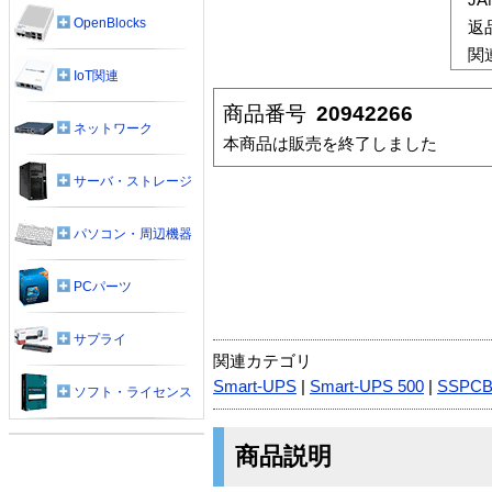
OpenBlocks
返
関
IoT関連
商品番号
20942266
ネットワーク
本商品は販売を終了しました
サーバ・ストレージ
パソコン・周辺機器
PCパーツ
サプライ
関連カテゴリ
Smart-UPS
|
Smart-UPS 500
|
SSPC
ソフト・ライセンス
商品説明