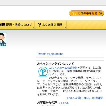
Tweets by platonline
ぷらっとオンラインについて
ぷらっとホーム株式会社
が運用する、法人取
引に特化した「業務用IT機器専門の調達支援
サイト」です。
1999年よりネットワーク機器、サーバ、スト
レージ、パソコン周辺機器、PCパーツ、ソフトウェ
ア、ライセンスなど、業務用IT機器中心に販売。品揃え
は業界トップクラスの約5.5万点です。法人取引に特化
し、学校・官公庁・一般法人のお客様の請求書後払いに
も対応しています。
IPv6への取り組み
会社概要
お客様からの声
もっと見る