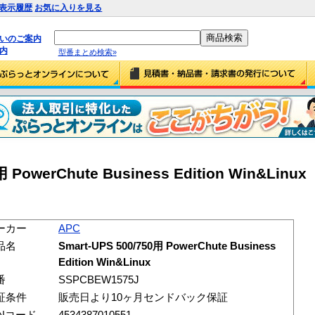
表示履歴
お気に入りを見る
払いのご案内
内
型番まとめ検索»
 PowerChute Business Edition Win&Linux
ーカー
APC
品名
Smart-UPS 500/750用 PowerChute Business
Edition Win&Linux
番
SSPCBEW1575J
証条件
販売日より10ヶ月センドバック保証
ANコード
4534387010551