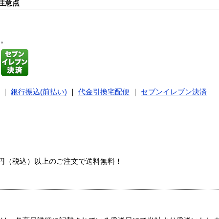
注意点
す。
｜
銀行振込(前払い)
｜
代金引換宅配便
｜
セブンイレブン決済
00円（税込）以上のご注文で送料無料！