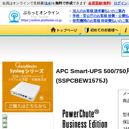
会員はオンラインで見積書(
)を
無料で作成
できます
会員登録(無料)
ログイン
見本
法人のお客様 請求書払いのご案内
学校・官公庁のお客様 校費・公費
研究機関のお客様 科研費払いのご案
APC Smart-UPS 500/750用
(SSPCBEW1575J)
メ
商
型
保
J