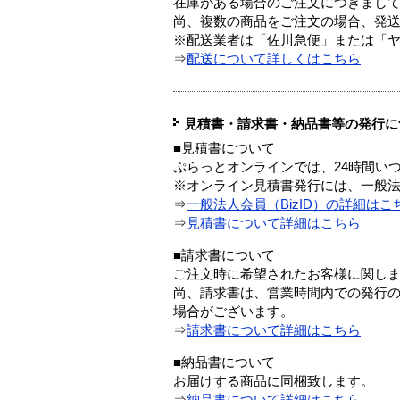
在庫がある場合のご注文につきまし
尚、複数の商品をご注文の場合、発
※配送業者は「佐川急便」または「
⇒
配送について詳しくはこちら
見積書・請求書・納品書等の発行に
■見積書について
ぷらっとオンラインでは、24時間い
※オンライン見積書発行には、一般法人
⇒
一般法人会員（BizID）の詳細はこ
⇒
見積書について詳細はこちら
■請求書について
ご注文時に希望されたお客様に関し
尚、請求書は、営業時間内での発行
場合がございます。
⇒
請求書について詳細はこちら
■納品書について
お届けする商品に同梱致します。