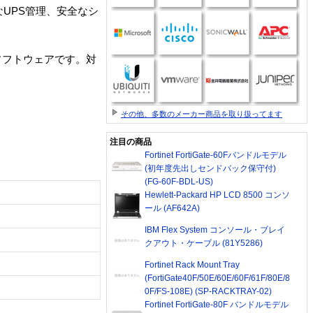
UPS管理、安全なシ
0 用専用ソフトウェアです。対
その他、多数のメーカー商品を取り扱ってます
注目の商品
Fortinet FortiGate-60Fバンドルモデル
(初年度先出しセンドバック保守付)
(FG-60F-BDL-US)
Hewlett-Packard HP LCD 8500 コンソ
ール (AF642A)
IBM Flex System コンソール・ブレイ
クアウト・ケーブル (81Y5286)
Fortinet Rack Mount Tray
(FortiGate40F/50E/60E/60F/61F/80E/8
0F/FS-108E) (SP-RACKTRAY-02)
Fortinet FortiGate-80F バンドルモデル