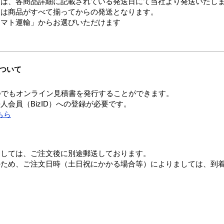
ては、各商品詳細に記載されている発送日にて当社より発送いたし
送は商品がすべて揃ってからの発送となります。
ヤマト運輸」からお選びいただけます
ついて
つでもオンライン見積書を発行することができます。
会員（BizID）への登録が必要です。
ちら
ましては、ご注文後に別途郵送しております。
のため、ご注文日時（土日祝にかかる場合等）によりましては、到