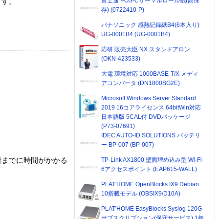
富士通 POS-Cサーマルロール紙(高保
ます。
存) (0722410-P)
パナソニック 感熱記録紙B4(6本入り)
UG-0001B4 (UG-0001B4)
応研 販売大臣 NX スタンドアロン
(OKN-423533)
大電 環境対応 1000BASE-T/X メディ
アコンバータ (DN1800SG2E)
Microsoft Windows Server Standard
2019 16コアライセンス 64bitWin対応
日本語版 5CAL付 DVDパッケージ
(P73-07691)
IDEC AUTO-ID SOLUTIONS バッテリ
ー BP-007 (BP-007)
TP-Link AX1800 壁面埋め込み型 Wi-Fi
着までに時間がかかる
6アクセスポイント (EAP615-WALL)
PLAT'HOME OpenBlocks IX9 Debian
10搭載モデル (OBSIX9/D10A)
PLAT'HOME EasyBlocks Syslog 120G
サブスクリプション(保守サービス) 1年