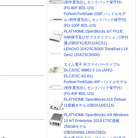
(初年度先出しセンドバック保守付)
(FG-80F-BDL-US)
Fortinet FortiGate-100F バンドルモデ
ル (初年度先出しセンドバック保守付)
(FG-100F-BDL-US)
PLAT'HOME OpenBlocks IoT FX1/E
H/W保守及びサブスクリプション1年付
属 (OBSFX1/E/D11/H1S1)
LENOVO 20X2SC8G00 ThinkPad L14
Gen2 (20X2SC8G00)
エイム電子 光ファイバーケーブル
DLC/DSC MM62.5 1m (AFP2-
DLC/DSC-62-01)
Fortinet FortiGate-40F バンドルモデル
(初年度先出しセンドバック保守付)
(FG-40F-BDL-US)
PLAT'HOME OpenBlocks A16 Debian
11搭載モデル (OBSA16/D11A)
PLAT'HOME OpenBlocks IX9 Windows
10 IoT Enterprise 2019 LTSC搭載
256GBモデル
(OBSIX9/W/L1809/256G)