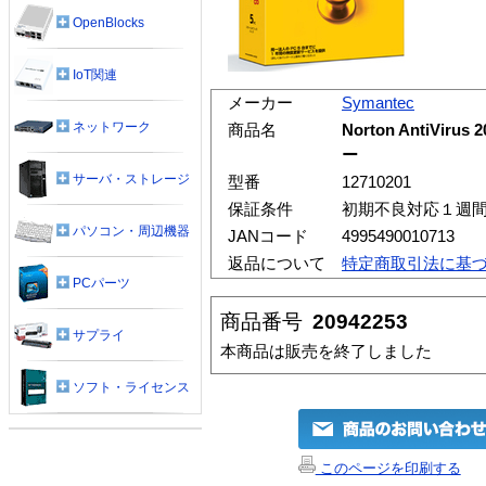
OpenBlocks
IoT関連
メーカー
Symantec
ネットワーク
商品名
Norton AntiVi
ー
サーバ・ストレージ
型番
12710201
保証条件
初期不良対応１週
パソコン・周辺機器
JANコード
4995490010713
返品について
特定商取引法に基
PCパーツ
商品番号
20942253
サプライ
本商品は販売を終了しました
ソフト・ライセンス
このページを印刷する