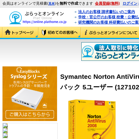
会員はオンラインで見積書(
)を
無料で作成
できます
会員登録(無料)
ログイン
見本
法人のお客様 請求書払いのご案内
学校・官公庁のお客様 校費・公費
研究機関のお客様 科研費払いのご案
Symantec Norton Ant
パック 5ユーザー (127102