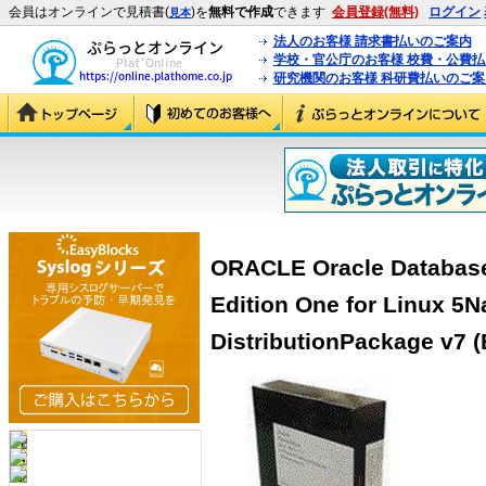
会員はオンラインで見積書(
)を
無料で作成
できます
会員登録(無料)
ログイン
見本
法人のお客様 請求書払いのご案内
学校・官公庁のお客様 校費・公費
研究機関のお客様 科研費払いのご案
ORACLE Oracle Database 
Edition One for Linux 5
DistributionPackage v7 