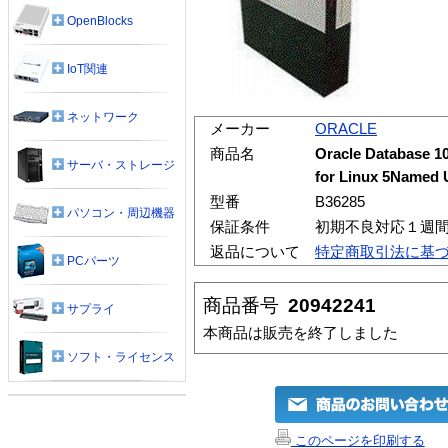
OpenBlocks
IoT関連
ネットワーク
メーカー
ORACLE
商品名
Oracle Database 10
サーバ・ストレージ
for Linux 5Named U
型番
B36285
パソコン・周辺機器
保証条件
初期不良対応１週
返品について
特定商取引法に基
PCパーツ
商品番号
20942241
サプライ
本商品は販売を終了しました
ソフト・ライセンス
このページを印刷する