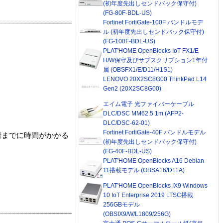
(初年度先出しセンドバック保守付)
(FG-80F-BDL-US)
Fortinet FortiGate-100F バンドルモデ
ル (初年度先出しセンドバック保守付)
(FG-100F-BDL-US)
PLAT'HOME OpenBlocks IoT FX1/E
H/W保守及びサブスクリプション1年付
属 (OBSFX1/E/D11/H1S1)
LENOVO 20X2SC8G00 ThinkPad L14
Gen2 (20X2SC8G00)
エイム電子 光ファイバーケーブル
DLC/DSC MM62.5 1m (AFP2-
DLC/DSC-62-01)
Fortinet FortiGate-40F バンドルモデル
着までに時間がかかる
(初年度先出しセンドバック保守付)
(FG-40F-BDL-US)
PLAT'HOME OpenBlocks A16 Debian
11搭載モデル (OBSA16/D11A)
PLAT'HOME OpenBlocks IX9 Windows
10 IoT Enterprise 2019 LTSC搭載
256GBモデル
(OBSIX9/W/L1809/256G)