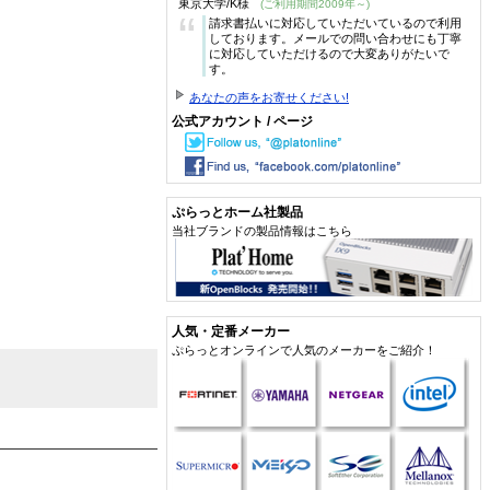
東京大学/K様
(ご利用期間2009年～)
“
請求書払いに対応していただいているので利用
しております。メールでの問い合わせにも丁寧
に対応していただけるので大変ありがたいで
す。
あなたの声をお寄せください!
公式アカウント / ページ
ぷらっとホーム社製品
当社ブランドの製品情報はこちら
人気・定番メーカー
ぷらっとオンラインで人気のメーカーをご紹介！