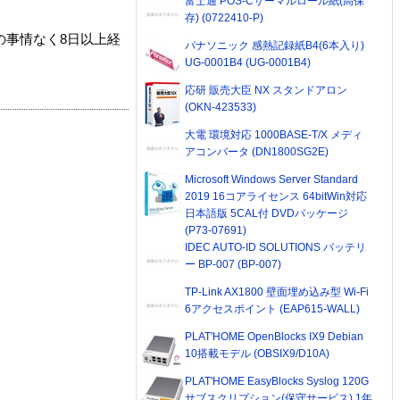
富士通 POS-Cサーマルロール紙(高保
存) (0722410-P)
の事情なく8日以上経
パナソニック 感熱記録紙B4(6本入り)
UG-0001B4 (UG-0001B4)
応研 販売大臣 NX スタンドアロン
(OKN-423533)
大電 環境対応 1000BASE-T/X メディ
アコンバータ (DN1800SG2E)
Microsoft Windows Server Standard
2019 16コアライセンス 64bitWin対応
日本語版 5CAL付 DVDパッケージ
(P73-07691)
IDEC AUTO-ID SOLUTIONS バッテリ
ー BP-007 (BP-007)
TP-Link AX1800 壁面埋め込み型 Wi-Fi
6アクセスポイント (EAP615-WALL)
PLAT'HOME OpenBlocks IX9 Debian
10搭載モデル (OBSIX9/D10A)
PLAT'HOME EasyBlocks Syslog 120G
サブスクリプション(保守サービス) 1年