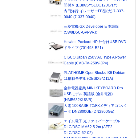
間付き (EBIX/SYSLOG120G/1Y)
内田洋行 イレーザーFB型(大) 7-337-
0040 (7-337-0040)
三菱電機 GX Developer 日本語版
(SW8D5C-GPPW-J)
Hewlett-Packard HP 外付けUSB DVD
ドライブ (701498-B21)
CISCO Japan 250V AC Type A Power
Cable (CAB-TA-250V-JP=)
PLAT'HOME OpenBlocks IX9 Debian
11搭載モデル (OBSIX9/D11A)
金井電器産業 MINI KEYBOARD Pro
USBモデル 英語版 (金井電器)
(HMB632KUS/R)
大電 100BASE-TX/FXメディアコンバ
ータ DN2800GE (DN2800GE)
エイム電子 光ファイバーケーブル
DLC/DSC MM62.5 2m (AFP2-
DLC/DSC-62-02)