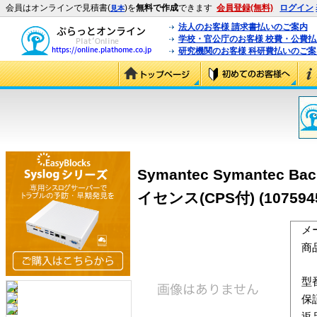
会員はオンラインで見積書(
)を
無料で作成
できます
会員登録(無料)
ログイン
見本
法人のお客様 請求書払いのご案内
学校・官公庁のお客様 校費・公費
研究機関のお客様 科研費払いのご案
Symantec Symantec B
イセンス(CPS付) (107594
メ
商
型
保
返