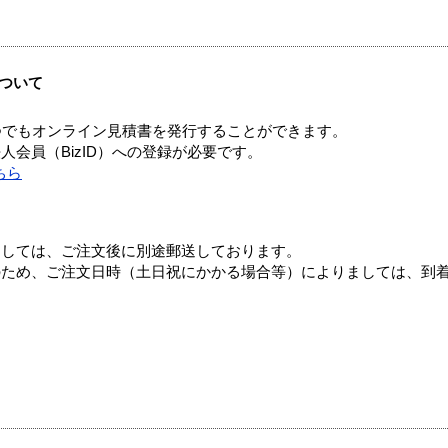
ついて
つでもオンライン見積書を発行することができます。
会員（BizID）への登録が必要です。
ちら
ましては、ご注文後に別途郵送しております。
のため、ご注文日時（土日祝にかかる場合等）によりましては、到