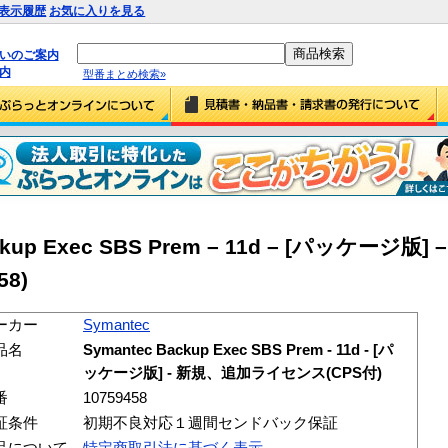
表示履歴
お気に入りを見る
払いのご案内
内
型番まとめ検索»
ackup Exec SBS Prem – 11d – [パッケージ
58)
ーカー
Symantec
品名
Symantec Backup Exec SBS Prem - 11d - [パ
ッケージ版] - 新規、追加ライセンス(CPS付)
番
10759458
証条件
初期不良対応１週間センドバック保証
品について
特定商取引法に基づく表示