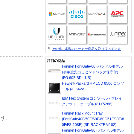
その他、多数のメーカー商品を取り扱ってます
注目の商品
Fortinet FortiGate-60Fバンドルモデル
(初年度先出しセンドバック保守付)
(FG-60F-BDL-US)
Hewlett-Packard HP LCD 8500 コンソ
ール (AF642A)
IBM Flex System コンソール・ブレイ
クアウト・ケーブル (81Y5286)
Fortinet Rack Mount Tray
ます。
(FortiGate40F/50E/60E/60F/61F/80E/8
0F/FS-108E) (SP-RACKTRAY-02)
Fortinet FortiGate-80F バンドルモデル