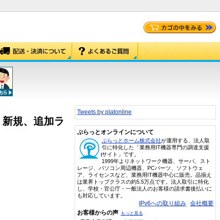
Tweets by platonline
版] – 新規、追加ラ
ぷらっとオンラインについて
ぷらっとホーム株式会社
が運用する、法人取
引に特化した「業務用IT機器専門の調達支援
サイト」です。
1999年よりネットワーク機器、サーバ、スト
レージ、パソコン周辺機器、PCパーツ、ソフトウェ
ア、ライセンスなど、業務用IT機器中心に販売。品揃え
は業界トップクラスの約5.5万点です。法人取引に特化
し、学校・官公庁・一般法人のお客様の請求書後払いに
も対応しています。
IPv6への取り組み
会社概要
お客様からの声
もっと見る