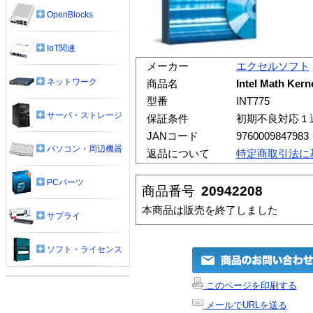
OpenBlocks
IoT関連
メーカー
エクセルソフト
ネットワーク
商品名
Intel Math Kern
型番
INT775
サーバ・ストレージ
保証条件
初期不良対応１
JANコード
9760009847983
パソコン・周辺機器
返品について
特定商取引法に
PCパーツ
商品番号
20942208
本商品は販売を終了しました
サプライ
ソフト・ライセンス
このページを印刷する
メールでURLを送る