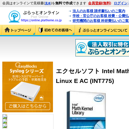
会員はオンラインで見積書(
)を
無料で作成
できます
会員登録(無料)
ログイン
見本
法人のお客様 請求書払いのご案内
学校・官公庁のお客様 校費・公費
研究機関のお客様 科研費払いのご案
エクセルソフト Intel Math Ke
Linux E AC (INT775)