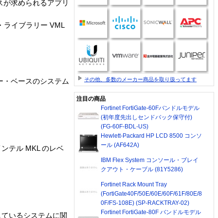
スが求められるアプリ
・ライブラリー VML
その他、多数のメーカー商品を取り扱ってます
セッサー・ベースのシステム
注目の商品
Fortinet FortiGate-60Fバンドルモデル
(初年度先出しセンドバック保守付)
(FG-60F-BDL-US)
Hewlett-Packard HP LCD 8500 コンソ
ール (AF642A)
テル MKL のレベ
IBM Flex System コンソール・ブレイ
クアウト・ケーブル (81Y5286)
Fortinet Rack Mount Tray
(FortiGate40F/50E/60E/60F/61F/80E/8
0F/FS-108E) (SP-RACKTRAY-02)
Fortinet FortiGate-80F バンドルモデル
しているシステムに関