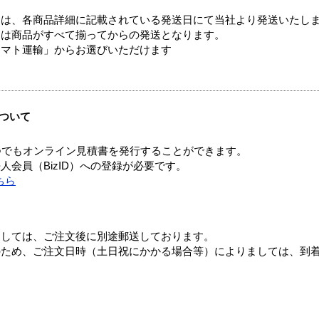
ては、各商品詳細に記載されている発送日にて当社より発送いたし
送は商品がすべて揃ってからの発送となります。
ヤマト運輸」からお選びいただけます
ついて
つでもオンライン見積書を発行することができます。
会員（BizID）への登録が必要です。
ちら
ましては、ご注文後に別途郵送しております。
のため、ご注文日時（土日祝にかかる場合等）によりましては、到