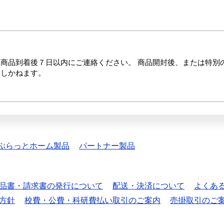
商品到着後７日以内にご連絡ください。 商品開封後、または特別
たしかねます。
ぷらっとホーム製品
パートナー製品
品書・請求書の発行について
配送・決済について
よくあ
方針
校費・公費・科研費払い取引のご案内
売掛取引のご