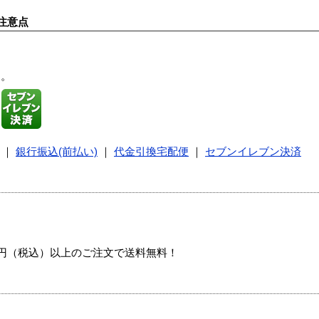
注意点
す。
｜
銀行振込(前払い)
｜
代金引換宅配便
｜
セブンイレブン決済
00円（税込）以上のご注文で送料無料！