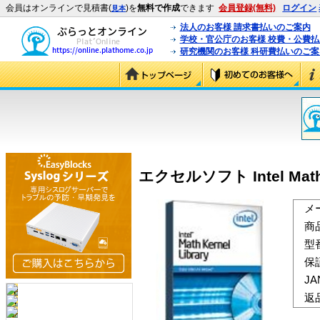
会員はオンラインで見積書(
)を
無料で作成
できます
会員登録(無料)
ログイン
見本
法人のお客様 請求書払いのご案内
学校・官公庁のお客様 校費・公費
研究機関のお客様 科研費払いのご案
エクセルソフト Intel Math Ker
メ
商
型
保
J
返