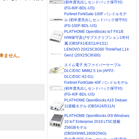
(初年度先出しセンドバック保守付)
(FG-80F-BDL-US)
Fortinet FortiGate-100F バンドルモデ
ル (初年度先出しセンドバック保守付)
(FG-100F-BDL-US)
PLAT'HOME OpenBlocks IoT FX1/E
H/W保守及びサブスクリプション1年付
属 (OBSFX1/E/D11/H1S1)
LENOVO 20X2SC8G00 ThinkPad L14
来ません。
Gen2 (20X2SC8G00)
エイム電子 光ファイバーケーブル
DLC/DSC MM62.5 1m (AFP2-
DLC/DSC-62-01)
Fortinet FortiGate-40F バンドルモデル
(初年度先出しセンドバック保守付)
(FG-40F-BDL-US)
PLAT'HOME OpenBlocks A16 Debian
11搭載モデル (OBSA16/D11A)
PLAT'HOME OpenBlocks IX9 Windows
10 IoT Enterprise 2019 LTSC搭載
256GBモデル
(OBSIX9/W/L1809/256G)