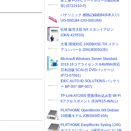
富士通 POS-Cサーマルロール紙(高保
存) (0722410-P)
パナソニック 感熱記録紙B4(6本入り)
UG-0001B4 (UG-0001B4)
応研 販売大臣 NX スタンドアロン
(OKN-423533)
大電 環境対応 1000BASE-T/X メディ
アコンバータ (DN1800SG2E)
Microsoft Windows Server Standard
2019 16コアライセンス 64bitWin対応
日本語版 5CAL付 DVDパッケージ
(P73-07691)
IDEC AUTO-ID SOLUTIONS バッテリ
ー BP-007 (BP-007)
TP-Link AX1800 壁面埋め込み型 Wi-Fi
6アクセスポイント (EAP615-WALL)
PLAT'HOME OpenBlocks IX9 Debian
10搭載モデル (OBSIX9/D10A)
PLAT'HOME EasyBlocks Syslog 120G
サブスクリプション(保守サービス) 1年