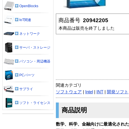
OpenBlocks
商品番号
20942205
IoT関連
本商品は販売を終了しました
ネットワーク
サーバ・ストレージ
パソコン・周辺機器
PCパーツ
関連カテゴリ
サプライ
ソフトウェア
|
Intel
|
INT
|
開発ソフト
ソフト・ライセンス
商品説明
数学、科学、金融向けに最適化された演