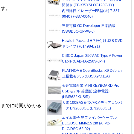
間付き (EBIX/SYSLOG120G/1Y)
ます。
内田洋行 イレーザーFB型(大) 7-337-
0040 (7-337-0040)
三菱電機 GX Developer 日本語版
(SW8D5C-GPPW-J)
Hewlett-Packard HP 外付けUSB DVD
ドライブ (701498-B21)
CISCO Japan 250V AC Type A Power
Cable (CAB-TA-250V-JP=)
PLAT'HOME OpenBlocks IX9 Debian
11搭載モデル (OBSIX9/D11A)
金井電器産業 MINI KEYBOARD Pro
USBモデル 英語版 (金井電器)
(HMB632KUS/R)
大電 100BASE-TX/FXメディアコンバ
着までに時間がかかる
ータ DN2800GE (DN2800GE)
エイム電子 光ファイバーケーブル
DLC/DSC MM62.5 2m (AFP2-
DLC/DSC-62-02)