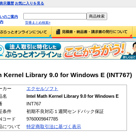
表示履歴
お気に入りを見る
払いのご案内
内
型番まとめ検索»
nel Library 9.0 for Windows E (INT767)
ーカー
エクセルソフト
品名
Intel Math Kernel Library 9.0 for Windows E
番
INT767
証条件
初期不良対応１週間センドバック保証
ANコード
9760009847785
品について
特定商取引法に基づく表示