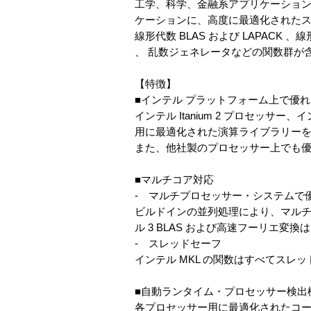
工学、科学、金融系アプリケーション
ケーションに、高度に最適化された
線形代数 BLAS および LAPACK
、 乱数ジェネレータなどの関数群が
【特徴】
■インテル プラットフォーム上で優
インテル Itanium 2 プロセッサー
用に最適化された演算ライブラリー
また、他社製のプロセッサー上でも
■マルチコア対応
- マルチプロセッサー・システムで
ビルドインの並列処理により、マルチ
ル 3 BLAS および高速フーリエ変
- スレッドセーフ
インテル MKL の関数はすべてスレ
■自動ランタイム・プロセッサー検出
各プロセッサー用に最適化されたコ