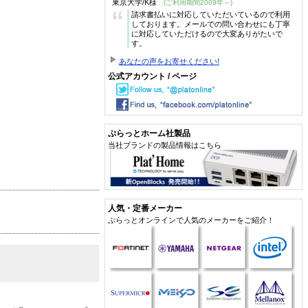
東京大学/K様
(ご利用期間2009年～)
“
請求書払いに対応していただいているので利用
しております。メールでの問い合わせにも丁寧
に対応していただけるので大変ありがたいで
す。
あなたの声をお寄せください!
公式アカウント / ページ
ぷらっとホーム社製品
当社ブランドの製品情報はこちら
人気・定番メーカー
ぷらっとオンラインで人気のメーカーをご紹介！