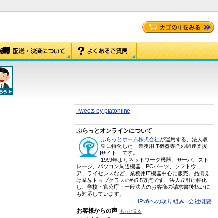
Tweets by platonline
ぷらっとオンラインについて
ぷらっとホーム株式会社
が運用する、法人取
引に特化した「業務用IT機器専門の調達支援
サイト」です。
1999年よりネットワーク機器、サーバ、スト
レージ、パソコン周辺機器、PCパーツ、ソフトウェ
ア、ライセンスなど、業務用IT機器中心に販売。品揃え
は業界トップクラスの約5.5万点です。法人取引に特化
し、学校・官公庁・一般法人のお客様の請求書後払いに
も対応しています。
IPv6への取り組み
会社概要
お客様からの声
もっと見る