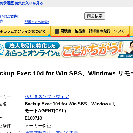
表示履歴
お気に入りを見る
払いのご案内
内
型番まとめ検索»
 Exec 10d for Win SBS、Windows リ
ーカー
ベリタスソフトウェア
品名
Backup Exec 10d for Win SBS、Windows リ
モートAGENT(CAL)
番
E180718
証条件
メーカー保証
品について
特定商取引法に基づく表示