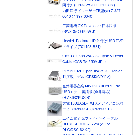
間付き (EBIX/SYSLOG120G/1Y)
内田洋行 イレーザーFB型(大) 7-337-
0040 (7-337-0040)
三菱電機 GX Developer 日本語版
(SW8D5C-GPPW-J)
Hewlett-Packard HP 外付けUSB DVD
ドライブ (701498-B21)
CISCO Japan 250V AC Type A Power
Cable (CAB-TA-250V-JP=)
PLAT'HOME OpenBlocks IX9 Debian
11搭載モデル (OBSIX9/D11A)
金井電器産業 MINI KEYBOARD Pro
USBモデル 英語版 (金井電器)
(HMB632KUS/R)
大電 100BASE-TX/FXメディアコンバ
ータ DN2800GE (DN2800GE)
エイム電子 光ファイバーケーブル
DLC/DSC MM62.5 2m (AFP2-
DLC/DSC-62-02)