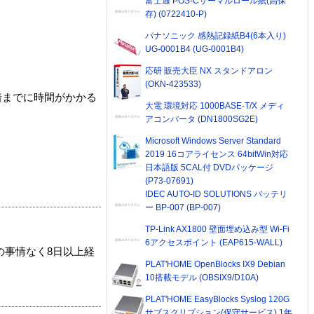
富士通 POS-Cサーマルロール紙(高保
存) (0722410-P)
パナソニック 感熱記録紙B4(6本入り)
UG-0001B4 (UG-0001B4)
応研 販売大臣 NX スタンドアロン
(OKN-423533)
着までに時間がかかる
大電 環境対応 1000BASE-T/X メディ
アコンバータ (DN1800SG2E)
Microsoft Windows Server Standard
2019 16コアライセンス 64bitWin対応
日本語版 5CAL付 DVDパッケージ
(P73-07691)
IDEC AUTO-ID SOLUTIONS バッテリ
ー BP-007 (BP-007)
TP-Link AX1800 壁面埋め込み型 Wi-Fi
6アクセスポイント (EAP615-WALL)
の事情なく8日以上経
PLAT'HOME OpenBlocks IX9 Debian
10搭載モデル (OBSIX9/D10A)
PLAT'HOME EasyBlocks Syslog 120G
サブスクリプション(保守サービス) 1年