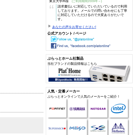
東京大学/K様
(ご利用期間2009年～)
“
請求書払いに対応していただいているので利用
しております。メールでの問い合わせにも丁寧
に対応していただけるので大変ありがたいで
す。
あなたの声をお寄せください!
公式アカウント / ページ
ぷらっとホーム社製品
当社ブランドの製品情報はこちら
人気・定番メーカー
ぷらっとオンラインで人気のメーカーをご紹介！