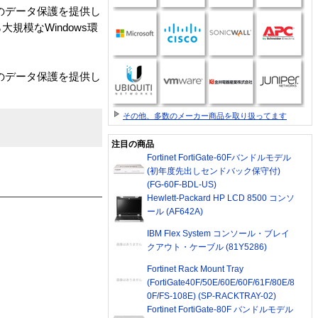
ースのデータ保護を提供し
模なWindows環
ースのデータ保護を提供し
その他、多数のメーカー商品を取り扱ってます
注目の商品
Fortinet FortiGate-60Fバンドルモデル
(初年度先出しセンドバック保守付)
(FG-60F-BDL-US)
Hewlett-Packard HP LCD 8500 コンソ
ール (AF642A)
IBM Flex System コンソール・ブレイ
クアウト・ケーブル (81Y5286)
Fortinet Rack Mount Tray
(FortiGate40F/50E/60E/60F/61F/80E/8
0F/FS-108E) (SP-RACKTRAY-02)
Fortinet FortiGate-80F バンドルモデル