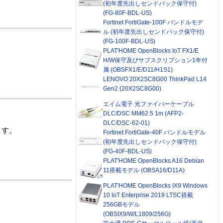
(初年度先出しセンドバック保守付)
(FG-80F-BDL-US)
Fortinet FortiGate-100F バンドルモデ
ル (初年度先出しセンドバック保守付)
(FG-100F-BDL-US)
PLAT'HOME OpenBlocks IoT FX1/E
H/W保守及びサブスクリプション1年付
属 (OBSFX1/E/D11/H1S1)
LENOVO 20X2SC8G00 ThinkPad L14
Gen2 (20X2SC8G00)
エイム電子 光ファイバーケーブル
DLC/DSC MM62.5 1m (AFP2-
DLC/DSC-62-01)
ます。
Fortinet FortiGate-40F バンドルモデル
(初年度先出しセンドバック保守付)
(FG-40F-BDL-US)
PLAT'HOME OpenBlocks A16 Debian
11搭載モデル (OBSA16/D11A)
PLAT'HOME OpenBlocks IX9 Windows
10 IoT Enterprise 2019 LTSC搭載
256GBモデル
(OBSIX9/W/L1809/256G)