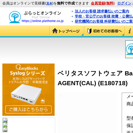
会員はオンラインで見積書(
)を
無料で作成
できます
会員登録(無料)
ログイン
見本
法人のお客様 請求書払いのご案内
学校・官公庁のお客様 校費・公費
研究機関のお客様 科研費払いのご案
ベリタスソフトウェア Backup
AGENT(CAL) (E180718)
メ
商
型
保
返