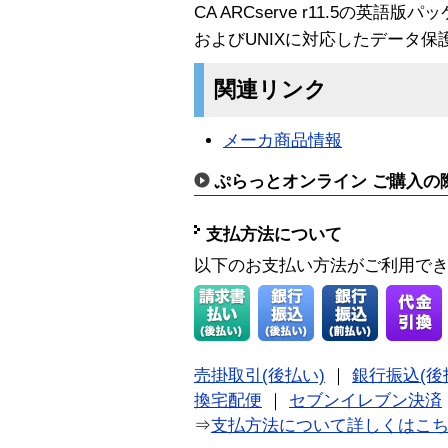
CA ARCserve r11.5の英語版
およびUNIXに対応したデータ
関連リンク
メーカ商品情報
ぷらっとオンライン ご購入の
支払方法について
以下のお支払い方法がご利用で
売掛取引(後払い)
｜
銀行振込(後
換宅配便
｜
セブンイレブン決済
⇒
支払方法について詳しくはこ