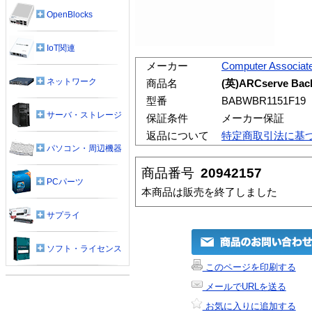
OpenBlocks
IoT関連
メーカー
Computer Associat
ネットワーク
商品名
(英)ARCserve Backu
型番
BABWBR1151F19
サーバ・ストレージ
保証条件
メーカー保証
返品について
特定商取引法に基
パソコン・周辺機器
商品番号
20942157
PCパーツ
本商品は販売を終了しました
サプライ
ソフト・ライセンス
このページを印刷する
メールでURLを送る
お気に入りに追加する