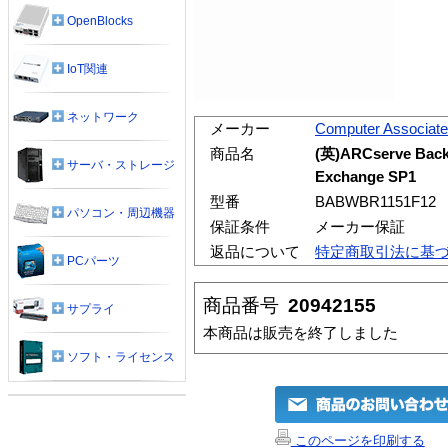
OpenBlocks
IoT関連
ネットワーク
メーカー
Computer Associat
商品名
(英)ARCserve Backu
サーバ・ストレージ
Exchange SP1
型番
BABWBR1151F12
パソコン・周辺機器
保証条件
メーカー保証
返品について
特定商取引法に基
PCパーツ
商品番号
20942155
サプライ
本商品は販売を終了しました
ソフト・ライセンス
このページを印刷する