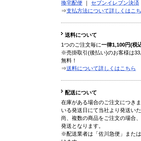
換宅配便
｜
セブンイレブン決済
⇒
支払方法について詳しくはこ
送料について
1つのご注文毎に
一律1,100円(税
※売掛取引(後払い)のお客様は33
無料！
⇒
送料について詳しくはこちら
配送について
在庫がある場合のご注文につき
いる発送日にて当社より発送い
尚、複数の商品をご注文の場合
発送となります。
※配送業者は「佐川急便」また