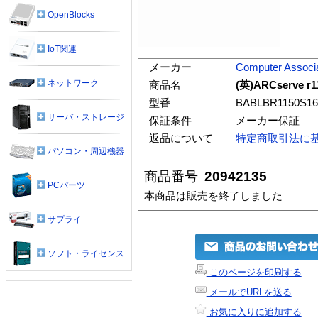
OpenBlocks
IoT関連
メーカー
Computer Associ
ネットワーク
商品名
(英)ARCserve r11
型番
BABLBR1150S16
サーバ・ストレージ
保証条件
メーカー保証
返品について
特定商取引法に
パソコン・周辺機器
商品番号
20942135
PCパーツ
本商品は販売を終了しました
サプライ
ソフト・ライセンス
このページを印刷する
メールでURLを送る
お気に入りに追加する