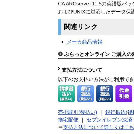
CA ARCserve r11.5の英語版
およびUNIXに対応したデータ
関連リンク
メーカ商品情報
ぷらっとオンライン ご購入の
支払方法について
以下のお支払い方法がご利用で
売掛取引(後払い)
｜
銀行振込(後
換宅配便
｜
セブンイレブン決済
⇒
支払方法について詳しくはこ